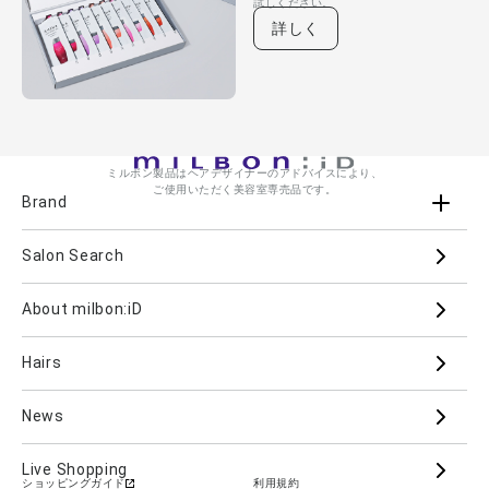
試しください。
詳しく
ミルボン製品はヘアデザイナーのアドバイスにより、
ご使用いただく美容室専売品です。
Brand
Salon Search
ブランド一覧を見る
ブランドから
About milbon:iD
Aujua
milbon
Villa Lodola
iMPREA
Hairs
PJOLI
LASSICAL
Mizulisse
DOOR
MIINCURL
elujuda
jemile fran
CRONNA
News
GRAND LINKAGE
PLARMIA
nigelle
Live Shopping
ショッピングガイド
利用規約