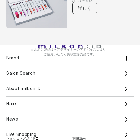
試しください。
詳しく
ミルボン製品はヘアデザイナーのアドバイスにより、
ご使用いただく美容室専売品です。
Brand
Salon Search
ブランド一覧を見る
ブランドから
About milbon:iD
Aujua
milbon
Villa Lodola
iMPREA
Hairs
PJOLI
LASSICAL
Mizulisse
DOOR
MIINCURL
elujuda
jemile fran
CRONNA
News
GRAND LINKAGE
PLARMIA
nigelle
Live Shopping
ショッピングガイド
利用規約