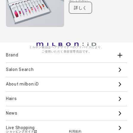
試しください。
詳しく
ミルボン製品はヘアデザイナーのアドバイスにより、
ご使用いただく美容室専売品です。
Brand
Salon Search
ブランド一覧を見る
ブランドから
About milbon:iD
Aujua
milbon
Villa Lodola
iMPREA
Hairs
PJOLI
LASSICAL
Mizulisse
DOOR
MIINCURL
elujuda
jemile fran
CRONNA
News
GRAND LINKAGE
PLARMIA
nigelle
Live Shopping
ショッピングガイド
利用規約