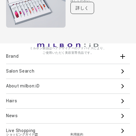
試しください。
詳しく
ミルボン製品はヘアデザイナーのアドバイスにより、
ご使用いただく美容室専売品です。
Brand
Salon Search
ブランド一覧を見る
ブランドから
About milbon:iD
Aujua
milbon
Villa Lodola
iMPREA
Hairs
PJOLI
LASSICAL
Mizulisse
DOOR
MIINCURL
elujuda
jemile fran
CRONNA
News
GRAND LINKAGE
PLARMIA
nigelle
Live Shopping
ショッピングガイド
利用規約