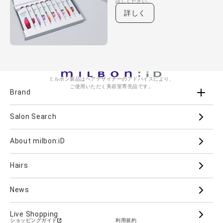
試しください。
詳しく
ミルボン製品はヘアデザイナーのアドバイスにより、
ご使用いただく美容室専売品です。
Brand
Salon Search
ブランド一覧を見る
ブランドから
About milbon:iD
Aujua
milbon
Villa Lodola
iMPREA
Hairs
PJOLI
LASSICAL
Mizulisse
DOOR
MIINCURL
elujuda
jemile fran
CRONNA
News
GRAND LINKAGE
PLARMIA
nigelle
Live Shopping
ショッピングガイド
利用規約