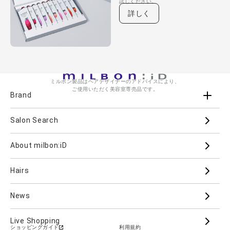
試しください。
詳しく
ミルボン製品はヘアデザイナーのアドバイスにより、
ご使用いただく美容室専売品です。
Brand
Salon Search
ブランド一覧を見る
ブランドから
About milbon:iD
Aujua
milbon
Villa Lodola
iMPREA
Hairs
PJOLI
LASSICAL
Mizulisse
DOOR
MIINCURL
elujuda
jemile fran
CRONNA
News
GRAND LINKAGE
PLARMIA
nigelle
Live Shopping
ショッピングガイド
利用規約