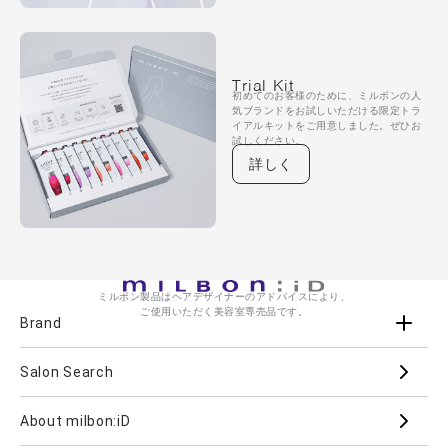
Trial Kit
初めてのお客様のために、ミルボンの人
気ブランドをお試しいただける限定トラ
イアルキットをご用意しました。ぜひお
試しください。
詳しく
ミルボン製品はヘアデザイナーのアドバイスにより、
ご使用いただく美容室専売品です。
Brand
Salon Search
ブランド一覧を見る
ブランドから
About milbon:iD
Aujua
milbon
Villa Lodola
iMPREA