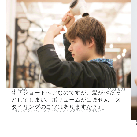
2023.6.28
Hairs Q&A
Q:『ショートへアなのですが、髪がぺたっ
としてしまい、ボリュームが出ません。ス
タイリングのコツはありますか？』
エイジングケア
ハリ・ツヤ
ヘアケアティップス
ヘアスタイリング