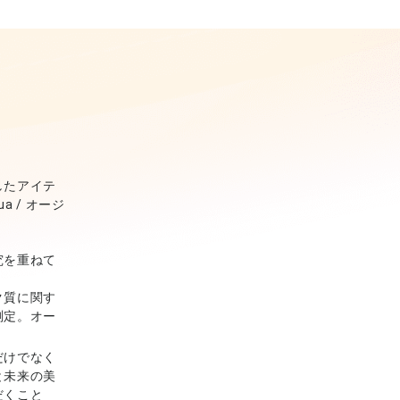
したアイテ
 / オージ
究を重ねて
ク質に関す
測定。オー
だけでなく
と未来の美
だくこと