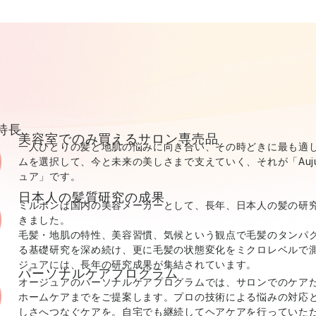
の特長
美容室でのみ買えるサロン専売品
一人ひとりの髪と地肌の悩みに向き合い、その時どきに最も適
ムを選択して、今と未来の美しさまで支えていく、それが「Aujua
ュア」です。
日本人の髪質研究の成果
ミルボンは国内の美容メーカーとして、長年、日本人の髪の研
きました。
毛髪・地肌の特性、美容習慣、気候という観点で毛髪のタンパ
る基礎研究を深め続け、更に毛髪の状態変化をミクロレベルで
ジュアには、長年の研究成果が集結されています。
パーソナルケアプログラム
オージュアのパーソナルケアプログラムでは、サロンでのケア
ホームケアまでをご提案します。プロの技術による悩みの対応
しさへつなぐケアを。自宅でも継続してヘアケアを行っていた