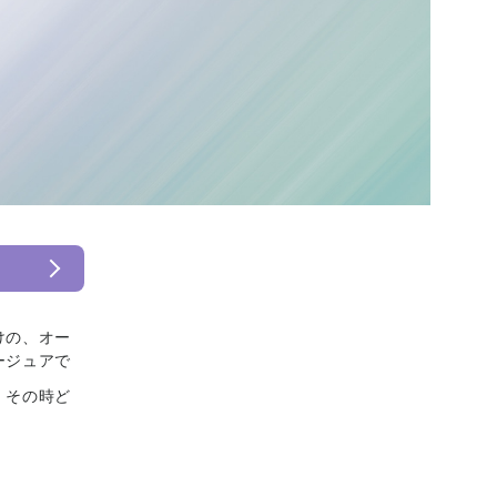
けの、オー
ージュアで
、その時ど