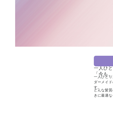
一人ひと
「今も、
一人ひとり
ダーメイド
す。
どんな髪質
きに最適な