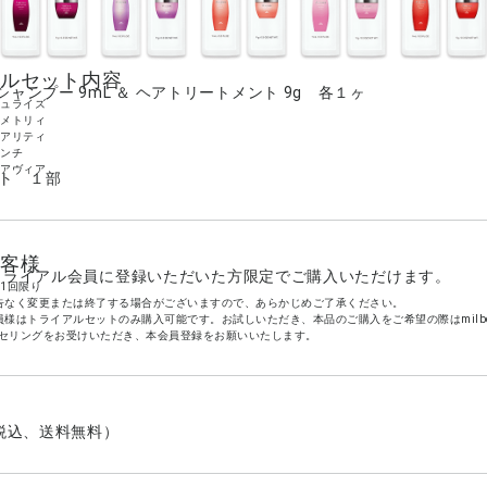
ルセット内容
シャンプー 9mL ＆ ヘアトリートメント 9g 各１ヶ
ミュライズ
ンメトリィ
ペアリティ
エンチ
クアヴィア
ト １部
客様
n:iDトライアル会員に登録いただいた方限定でご購入いただけます。
1回限り
告なく変更または終了する場合がございますので、あらかじめご了承ください。
員様はトライアルセットのみ購入可能です。お試しいただき、本品のご購入をご希望の際はmilbon
セリングをお受けいただき、本会員登録をお願いいたします。
（税込、送料無料）