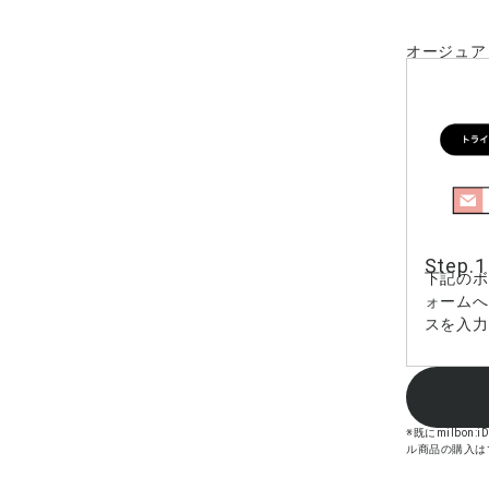
オージュア
Step.1
下記のボ
ォームへ
スを入力
※既にmilb
ル商品の購入は