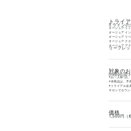
トライア
5 ラインの
オージュア イ
オージュア イ
オージュア リ
オージュア ク
オージュア ア
リーフレッ
対象のお
milbo
※お一人様1点、
※本商品は、予
※トライアル会
サロンでカウン
価格
1,500円