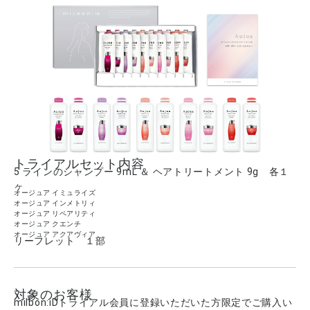
トライアルセット内容
5 ラインのシャンプー 9mL ＆ ヘアトリートメント 9g 各１
ヶ
オージュア イミュライズ
オージュア インメトリィ
オージュア リペアリティ
オージュア クエンチ
オージュア アクアヴィア
リーフレット １部
対象のお客様
milbon:iDトライアル会員に登録いただいた方限定でご購入い