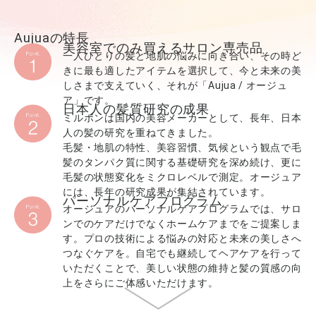
Aujuaの特長
美容室でのみ買えるサロン専売品
一人ひとりの髪と地肌の悩みに向き合い、その時ど
きに最も適したアイテムを選択して、今と未来の美
しさまで支えていく、それが「Aujua / オージュ
ア」です。
日本人の髪質研究の成果
ミルボンは国内の美容メーカーとして、長年、日本
人の髪の研究を重ねてきました。
毛髪・地肌の特性、美容習慣、気候という観点で毛
髪のタンパク質に関する基礎研究を深め続け、更に
毛髪の状態変化をミクロレベルで測定。オージュア
には、長年の研究成果が集結されています。
パーソナルケアプログラム
オージュアのパーソナルケアプログラムでは、サロ
ンでのケアだけでなくホームケアまでをご提案しま
す。プロの技術による悩みの対応と未来の美しさへ
つなぐケアを。自宅でも継続してヘアケアを行って
いただくことで、美しい状態の維持と髪の質感の向
上をさらにご体感いただけます。