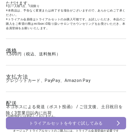
ただけます。
※お一人様1点、1回限り
※本商品は、予告なく変更または終了する場合がございますので、あらかじめご了承く
ださい。
※トライアル会員様はトライアルセットのみ購入可能です。お試しいただき、本品のご
購入をご希望の際はmilbon:iD取り扱いサロンでカウンセリングをお受けいただき、本
会員登録をお願いいたします。
価格
1,500円（税込、送料無料）
支払方法
クレジットカード、PayPay、Amazon Pay
配送
ネコポスによる発送（ポスト投函） / ご注文後、土日祝日を
除く3営業日以内に出荷
※日時指定には対応しておりません。
トライアルセットを今すぐ試してみる
オージュア トライアルセットのご購入には、トライアル会員登録が必要です