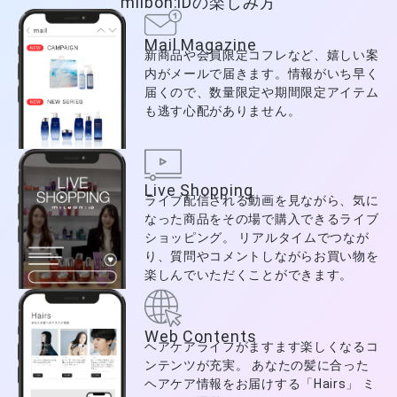
milbon:iDの楽しみ方
Mail Magazine
新商品や会員限定コフレなど、嬉しい案
内がメールで届きます。情報がいち早く
届くので、数量限定や期間限定アイテム
も逃す心配がありません。
Live Shopping
ライブ配信される動画を見ながら、気に
なった商品をその場で購入できるライブ
ショッピング。 リアルタイムでつなが
り、質問やコメントしながらお買い物を
楽しんでいただくことができます。
Web Contents
ヘアケアライフがますます楽しくなるコ
ンテンツが充実。 あなたの髪に合った
ヘアケア情報をお届けする「Hairs」 ミ