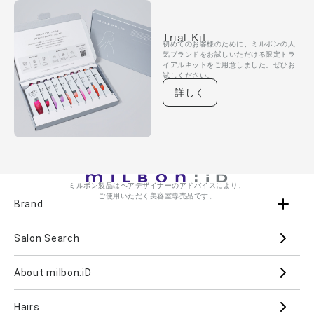
Trial Kit
初めてのお客様のために、ミルボンの人
気ブランドをお試しいただける限定トラ
イアルキットをご用意しました。ぜひお
試しください。
詳しく
ミルボン製品はヘアデザイナーのアドバイスにより、
ご使用いただく美容室専売品です。
Brand
Salon Search
ブランド一覧を見る
ブランドから
About milbon:iD
Aujua
milbon
Villa Lodola
iMPREA
Hairs
PJOLI
LASSICAL
Mizulisse
DOOR