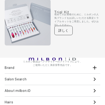
Trial Kit
初めてのお客様のために、ミルボンの人
気ブランドをお試しいただける限定トラ
イアルキットをご用意しました。ぜひお
試しください。
詳しく
ミルボン製品はヘアデザイナーのアドバイスにより、
ご使用いただく美容室専売品です。
Brand
Salon Search
ブランド一覧を見る
ブランドから
About milbon:iD
Aujua
milbon
Villa Lodola
iMPREA
Hairs
PJOLI
LASSICAL
Mizulisse
DOOR