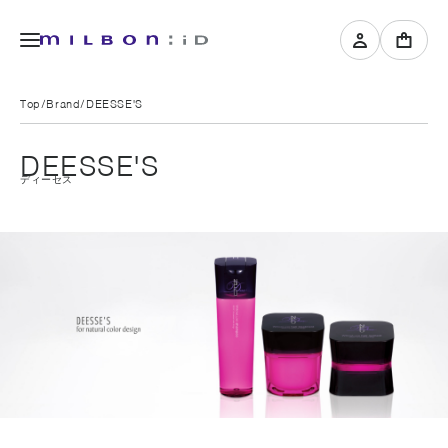
Top
Brand
DEESSE'S
DEESSE'S
ディーセス