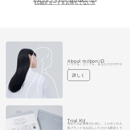
EC紹介カードをお持ちでない方
同意したものとみなします。本サービスは、ID登録（以下に定義
します）されたお客様本人に限り利用することができます。お客
様は、本サービスの利用に係る権利を第三者に対して譲渡、貸与
等できません。本サービスを利用するための対応端末・通信環境
は、お客様の費用と責任において準備するものとします。また、
本サービスの情報は、日本に居住されているお客様を対象に提供
されていることをご了承ください。なお、未成年のお客様は、本
利用規約の遵守、本サービスの利用およびこれに伴うミルボンに
よる個人情報の取扱いにつきあらかじめ親権者等の法定代理人の
同意を得ていなければなりません。
About milbon:iD
いつでも、どこでも、あなただけのサロ
ン
［ ID登録 ］
詳しく
1． お客様は、本サービスの利用に際してお客様ご自身に関する
情報を登録して、IDを取得しなければなりません（以下「ID登
録」といいます。）。お客様は、ID登録する場合、真実、正確か
つ完全な情報を提供しなければならず、常に最新の情報となるよ
う修正しなければなりません。
2． ミルボンは、お客様が以下のいずれかに該当する場合には、
ID登録の申請を承認しないことがあります。
Trial Kit
(1) 過去に本利用規約違反等により、ミルボンから利用停止等の
初めてのお客様のために、ミルボンの人
処分を受けている場合。
気ブランドをお試しいただける限定トラ