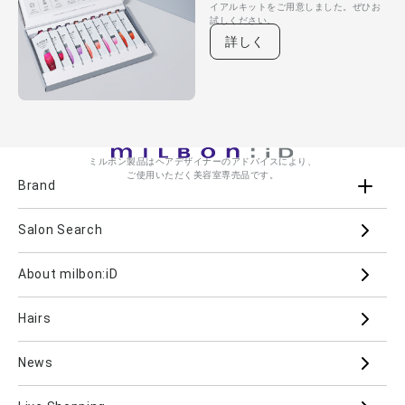
(2) 登録内容に正確ではない情報または虚偽の情報が含まれてい
イアルキットをご用意しました。ぜひお
試しください。
る場合。
詳しく
(3) その他、ミルボンが不適当であると合理的な理由に基づき判
断する場合。
［ 知的財産権等 ］
ミルボンが本サービスで提供するコンテンツ（文章、画像、映
像、音声、プログラム等を含む、その他の情報を総称し、本サー
ビスで提供されるものを、以下「本コンテンツ」といいます。）
ミルボン製品はヘアデザイナーのアドバイスにより、
ご使用いただく美容室専売品です。
に関する著作権、商標権、意匠権、肖像権その他の人格的または
Brand
財産的な権利（以下「知的財産権等」といいます。）は、ミルボ
ンまたは当該権利を有する第三者に帰属しています。これらの知
Salon Search
的財産権等は、著作権法、商標法等の各種法律で保護されていま
ブランド一覧を見る
す。お客様は、本サービスの利用により、本コンテンツについて
ブランドから
いかなる知的財産権等も取得するものではありません。
About milbon:iD
Aujua
milbon
Villa Lodola
iMPREA
［ 本サービスの提供の停止または中止 ］
Hairs
PJOLI
LASSICAL
Mizulisse
DOOR
ミルボンは、以下のいずれかに該当する場合には、お客様に事前
に通知することなく、本サービスの提供の全部または一部を停止
MIINCURL
elujuda
jemile fran
CRONNA
News
または中止することができるものとします。これによりお客様に
生じた損害、損失、不利益等について、ミルボンは一切の責任を
GRAND LINKAGE
PLARMIA
nigelle
負いません。