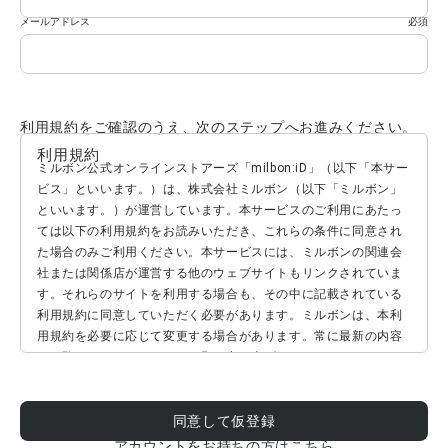
メールアドレス
必須
利用規約をご確認のうえ、次のステップへお進みください。
利用規約
ミルボン公式オンラインストアーズ「milbon:iD」（以下「本サー
ビス」といいます。）は、株式会社ミルボン（以下「ミルボン」
といいます。）が運営しています。本サービスのご利用にあたっ
ては以下の利用規約をお読みいただき、これらの条件に同意され
た場合のみご利用ください。本サービスには、ミルボンの関連会
社または関係店が運営する他のウェブサイトもリンクされていま
す。それらのサイトを利用する場合も、その中に記載されている
利用規約に同意していただく必要があります。ミルボンは、本利
用規約を必要に応じて変更する場合があります。常に最新の内容
をご覧いただきますよう、お願い申し上げます。
［ 本サービスの利用 ］
同意して仮登録
本サービスの利用は本利用規約に同意いただいていることを前提
としており、お客様が本サービスを利用した場合、本利用規約に
アカウントをお持ちの方はこちら