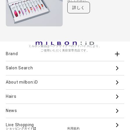
試しください。
詳しく
ミルボン製品はヘアデザイナーのアドバイスにより、
ご使用いただく美容室専売品です。
Brand
Salon Search
ブランド一覧を見る
ブランドから
About milbon:iD
Aujua
milbon
Villa Lodola
iMPREA
Hairs
PJOLI
LASSICAL
Mizulisse
DOOR
MIINCURL
elujuda
jemile fran
CRONNA
News
GRAND LINKAGE
PLARMIA
nigelle
Live Shopping
ショッピングガイド
利用規約