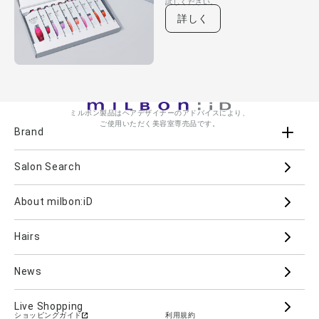
試しください。
詳しく
ミルボン製品はヘアデザイナーのアドバイスにより、
ご使用いただく美容室専売品です。
Brand
Salon Search
ブランド一覧を見る
ブランドから
About milbon:iD
Aujua
milbon
Villa Lodola
iMPREA
Hairs
PJOLI
LASSICAL
Mizulisse
DOOR
MIINCURL
elujuda
jemile fran
CRONNA
News
GRAND LINKAGE
PLARMIA
nigelle
Live Shopping
ショッピングガイド
利用規約