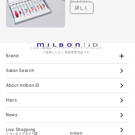
試しください。
詳しく
ミルボン製品はヘアデザイナーのアドバイスにより、
ご使用いただく美容室専売品です。
Brand
Salon Search
ブランド一覧を見る
ブランドから
About milbon:iD
Aujua
milbon
Villa Lodola
iMPREA
Hairs
PJOLI
LASSICAL
Mizulisse
DOOR
MIINCURL
elujuda
jemile fran
CRONNA
News
GRAND LINKAGE
PLARMIA
nigelle
Live Shopping
ショッピングガイド
利用規約