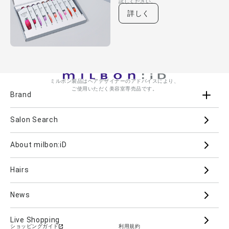
試しください。
詳しく
ミルボン製品はヘアデザイナーのアドバイスにより、
ご使用いただく美容室専売品です。
Brand
Salon Search
ブランド一覧を見る
ブランドから
About milbon:iD
Aujua
milbon
Villa Lodola
iMPREA
Hairs
PJOLI
LASSICAL
Mizulisse
DOOR
MIINCURL
elujuda
jemile fran
CRONNA
News
GRAND LINKAGE
PLARMIA
nigelle
Live Shopping
ショッピングガイド
利用規約