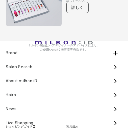
試しください。
詳しく
ミルボン製品はヘアデザイナーのアドバイスにより、
ご使用いただく美容室専売品です。
Brand
Salon Search
ブランド一覧を見る
ブランドから
About milbon:iD
Aujua
milbon
Villa Lodola
iMPREA
Hairs
PJOLI
LASSICAL
Mizulisse
DOOR
MIINCURL
elujuda
jemile fran
CRONNA
News
GRAND LINKAGE
PLARMIA
nigelle
Live Shopping
ショッピングガイド
利用規約