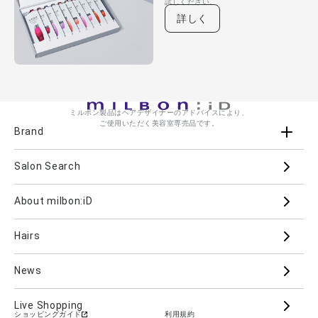
試しください。
詳しく
ミルボン製品はヘアデザイナーのアドバイスにより、
ご使用いただく美容室専売品です。
Brand
Salon Search
ブランド一覧を見る
ブランドから
About milbon:iD
Aujua
milbon
Villa Lodola
iMPREA
Hairs
PJOLI
LASSICAL
Mizulisse
DOOR
MIINCURL
elujuda
jemile fran
CRONNA
News
GRAND LINKAGE
PLARMIA
nigelle
Live Shopping
ショッピングガイド
利用規約