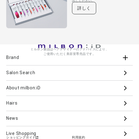
試しください。
詳しく
ミルボン製品はヘアデザイナーのアドバイスにより、
ご使用いただく美容室専売品です。
Brand
Salon Search
ブランド一覧を見る
ブランドから
About milbon:iD
Aujua
milbon
Villa Lodola
iMPREA
Hairs
PJOLI
LASSICAL
Mizulisse
DOOR
MIINCURL
elujuda
jemile fran
CRONNA
News
GRAND LINKAGE
PLARMIA
nigelle
Live Shopping
ショッピングガイド
利用規約