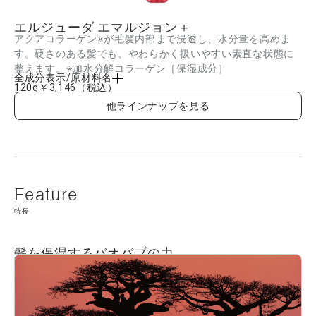
エルジューダ エマルジョン＋
アクアコラーゲン※が毛髪内部まで浸透し、水分量を高めま
す。硬さのある髪でも、やわらかく扱いやすい素直な状態に
整えます。※加水分解コラーゲン［保湿成分］
全成分表示/原材料名
120g
￥3,146
（税込）
水、シクロメチコン、ジメチコン、DPG、安息香酸アルキル(C12-15)、エタノール、
他ラインナップを見る
ラウレス-9、セテス-150、ステアルトリモニウムクロリド、タマリンドガム、加水分
解バオバブエキス、カルボキシメチルアラニルジスルフィドケラチン(羊毛)、ポリクオ
タニウム-65、バオバブ種子油、アルガニアスピノサ核油、加水分解コラーゲン、ヒド
ロキシエチルセルロース、ラウリルベタイン、クオタニウム-80、ラウレス-2、PEG-
11メチルエーテルジメチコン、アミノプロピルジメチコン、アミノエチルアミノプロ
ピルジメチコン、ジメチコノール、PG、BG、AMP、フェノキシエタノール、ペンチ
レングリコール、カプリリルグリコール、キサンタンガム、乳酸、香料 ■成分内容は
商品の改良等により更新される場合があります。実際の成分は商品の表示をご覧くだ
さい。
特長
髪を保湿するバオバブの力