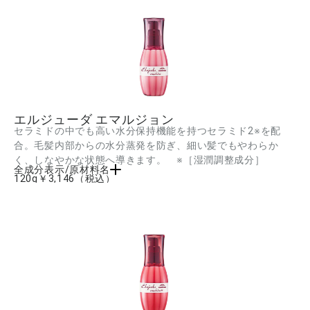
エルジューダ エマルジョン
セラミドの中でも高い水分保持機能を持つセラミド2※を配
合。毛髪内部からの水分蒸発を防ぎ、細い髪でもやわらか
く、しなやかな状態へ導きます。 ※［湿潤調整成分］
全成分表示/原材料名
120g
￥3,146
（税込）
水、シクロメチコン、ジメチコン、DPG、セテス-150、ラウレス-2、ラウレス-9、ス
テアルトリモニウムクロリド、タマリンドガム、加水分解バオバブエキス、カルボキ
シメチルアラニルジスルフィドケラチン(羊毛)、ポリクオタニウム-65、バオバブ種子
油、アルガニアスピノサ核油、セラミド2、コレステロール、ヒドロキシエチルセルロ
ース、ミリスチン酸ポリグリセリル-10、ラウリルベタイン、クオタニウム-80、PEG-
11メチルエーテルジメチコン、アミノプロピルジメチコン、アミノエチルアミノプロ
ピルジメチコン、乳酸、PG、BG、グリセリン、エタノール、AMP、トコフェロー
ル、フェノキシエタノール、安息香酸アルキル(C12-15)、ジメチコノール、メチルパ
ラベン、ペンチレングリコール、カプリリルグリコール、キサンタンガム、香料 ■成
分内容は商品の改良等により更新される場合があります。実際の成分は商品の表示を
ご覧ください。