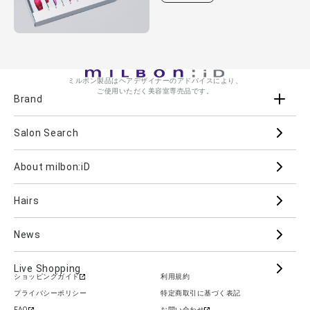
ミルボン製品はヘアデザイナーのアドバイスにより、
ご使用いただく美容室専売品です。
Brand
Salon Search
ブランド一覧を見る
ブランドから
About milbon:iD
Aujua
milbon
Villa Lodola
iMPREA
Hairs
PJOLI
LASSICAL
Mizulisse
DOOR
MIINCURL
elujuda
jemile fran
CRONNA
News
GRAND LINKAGE
PLARMIA
nigelle
Live Shopping
ショッピングガイド
利用規約
COLOR GADGET
im
ALANOUS
プライバシーポリシー
特定商取引に基づく表記
カテゴリーから
FAQ
お問い合わせ