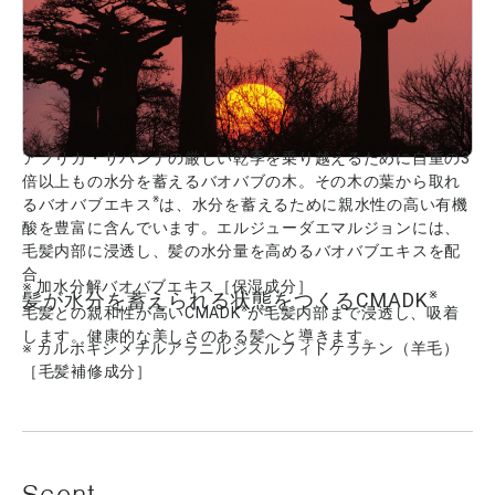
アフリカ・サバンナの厳しい乾季を乗り越えるために自重の3
倍以上もの水分を蓄えるバオバブの木。その木の葉から取れ
※
るバオバブエキス
は、水分を蓄えるために親水性の高い有機
酸を豊富に含んでいます。エルジューダエマルジョンには、
毛髪内部に浸透し、髪の水分量を高めるバオバブエキスを配
合
※ 加水分解バオバブエキス［保湿成分］
※
髪が水分を蓄えられる状態をつくるCMADK
※
毛髪との親和性が高いCMADK
が毛髪内部まで浸透し、吸着
します。健康的な美しさのある髪へと導きます。
※ カルボキシメチルアラニルジスルフィドケラチン（羊毛）
［毛髪補修成分］