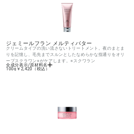
ジェミールフラン メルティバター
クリームタイプの洗い流さないトリートメント。夜のまとま
りを記憶し、毛先までスルンとしたなめらかな指通りをオリ
ーブスクラワン※がケアします。※スクワラン
全成分表示/原材料名
100g
￥2,420
（税込）
水、シクロメチコン、ジメチコン、PG、ミネラルオイル、ポリアクリレート-13、(モ
リンガ油/水添モリンガ油)エステルズ、ホホバ油、カルボキシメチルアラニルジスルフ
ィドケラチン(羊毛)、スクワラン、BG、ポリイソブテン、イソステアリルアルコー
ル、ラウリルベタイン、ジアルキル(C12-18)ジモニウムクロリド、ステアルトリモニ
ウムクロリド、ポリソルベート20、ジメチコノール、イソプロパノール、AMP、トコ
フェロール、フェノキシエタノール、香料 ■成分内容は商品の改良等により更新され
る場合があります。実際の成分は商品の表示をご覧ください。