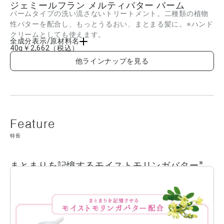
ジェミールフラン メルティバター バーム
バームタイプの洗い流さないトリートメント。二種類の植物
性バターを配合し、もっとうるおい、まとまる髪に。※ハンド
クリームとしても使えます。
全成分表示/原材料名
40g
￥2,662
（税込）
ジメチコン、ミネラルオイル、(モリンガ油/水添モリンガ油)エステルズ、ミツロウ、
他ラインナップを見る
シア脂、ポリエチレン、ヒマワリ種子ロウ、テトラオレイン酸ソルベス-30、ベヘント
リモニウムメトサルフェート、セタノール、ホホバ油、カルボキシメチルアラニルジ
スルフィドケラチン(羊毛)、ジメチコノール、水、BG、AMP、トコフェロール、ラウ
リルベタイン、香料、フェノキシエタノール ■成分内容は商品の改良等により更新さ
れる場合があります。実際の成分は商品の表示をご覧ください。
特長
※
まとまりを記憶するモイストモリンガバター