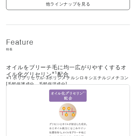
シクロペンタシロキサン、ジメチコン、水、グリセリン、パルミチン酸エチルヘキシ
他ラインナップを見る
ル、PEG-12ジメチコン、ポリグリセリル-3ポリジメチルシロキシエチルジメチコン、
ベヘントリモニウムメトサルフェート、ステアルトリモニウムクロリド、ジアルキル
(C12-18)ジモニウムクロリド、ジココジモニウムクロリド、ステアラミドプロピルジ
メチルアミン、カルボキシメチルアラニルジスルフィドケラチン(羊毛)、ムラサキバレ
ンギクエキス、バオバブ種子油、ミネラルオイル、PG、BG、クオタニウム-80、アモ
ジメチコン、ラウリルベタイン、乳酸、イソプロパノール、AMP、フェノキシエタノ
ール、香料 ■成分内容は商品の改良等により更新される場合があります。実際の成分
は商品の表示をご覧ください。
特長
オイルをブリーチ毛に均一広がりやすくするオ
※1
イル化グリセリン
配合
※1 ポリグリセリル-3ポリジメチルシロキシエチルジメチコン
[毛髪保護成分、毛髪保湿成分]