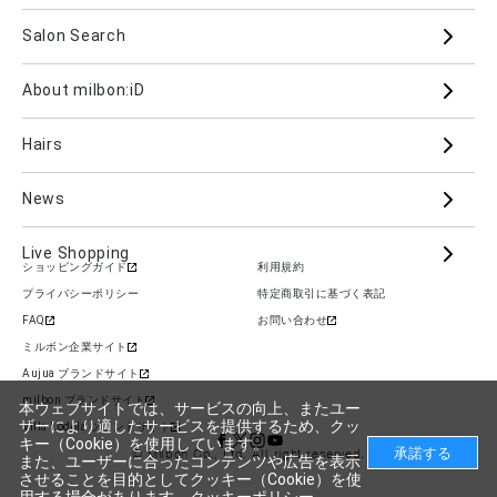
Salon Search
ブランド一覧を見る
ブランドから
About milbon:iD
Aujua
milbon
Villa Lodola
iMPREA
Hairs
PJOLI
LASSICAL
Mizulisse
DOOR
MIINCURL
elujuda
jemile fran
CRONNA
News
GRAND LINKAGE
PLARMIA
nigelle
Live Shopping
ショッピングガイド
利用規約
COLOR GADGET
im
ALANOUS
プライバシーポリシー
特定商取引に基づく表記
カテゴリーから
FAQ
お問い合わせ
Hair Care
Skin Care
Cosmetics
ミルボン企業サイト
Aujua ブランドサイト
Beauty Care
Styling
Supplement
milbon ブランドサイト
本ウェブサイトでは、サービスの向上、またユー
ザーにより適したサービスを提供するため、クッ
Villa Lodola ブランドサイト
キー（Cookie）を使用しています。
© Milbon Co., Ltd. All right reserved.
また、ユーザーに合ったコンテンツや広告を表示
させることを目的としてクッキー（Cookie）を使