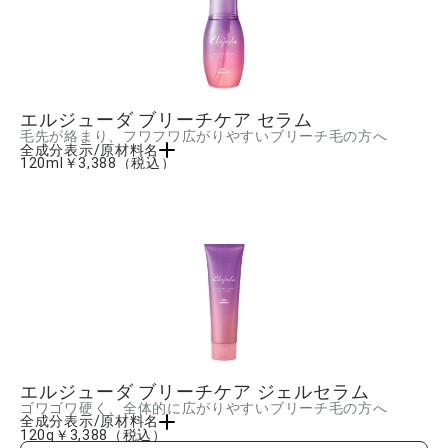
エルジューダ ブリーチケア セラム
毛先が絡まり、フワフワ広がりやすいブリーチ毛の方へ
全成分表示/原材料名
120ml
￥3,388
（税込）
シクロペンタシロキサン、ジメチコノール、ジメチコン、ポリグリセリル-3ポリジメ
チルシロキシエチルジメチコン、パルミチン酸エチルヘキシル、カルボキシメチルア
ラニルジスルフィドケラチン(羊毛)、ムラサキバレンギクエキス、バオバブ種子油、ア
ルガニアスピノサ核油、(ジヒドロキシメチルシリルプロポキシ)ヒドロキシプロピル加
水分解ケラチン(羊毛)、加水分解ケラチン(羊毛)、ミネラルオイル、ラウレス-2、ラウ
リルベタイン、PEG-10ジメチコン、BG、水、AMP、トコフェロール、フェノキシエ
タノール、香料 ■成分内容は商品の改良等により更新される場合があります。実際の
成分は商品の表示をご覧ください。
エルジューダ ブリーチケア ジェルセラム
ゴワゴワ硬く、全体的に広がりやすいブリーチ毛の方へ
全成分表示/原材料名
120g
￥3,388
（税込）