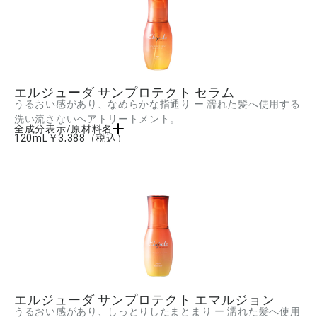
エルジューダ サンプロテクト セラム
うるおい感があり、なめらかな指通り ー 濡れた髪へ使用する
洗い流さないヘアトリートメント。
全成分表示/原材料名
120mL
￥3,388
（税込）
イソドデカン、ジメチコン、イソノナン酸エチルヘキシル、メトキシケイヒ酸エチル
ヘキシル、ジメチコノール、安息香酸アルキル(C12-15)、ジフェニルシロキシフェニ
ルトリメチコン、ビサボロール、EDTA-2Na、バオバブ種子油、カルボキシメチルアラ
ニルジスルフィドケラチン(羊毛)、ホホバ油、ステアリン酸PEG-55、ラウレス-2、
PEG-12ジメチコン、BG、水、ジエチルアミノヒドロキシベンゾイル安息香酸ヘキシ
ル、ビスエチルヘキシルオキシフェノールメトキシフェニルトリアジン、AMP、エタ
ノール、フェノキシエタノール、香料 ■成分内容は商品の改良等により更新される場
合があります。実際の成分は商品の表示をご覧ください。
エルジューダ サンプロテクト エマルジョン
うるおい感があり、しっとりしたまとまり ー 濡れた髪へ使用