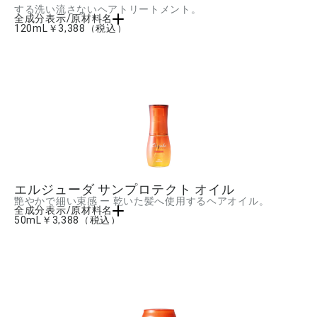
する洗い流さないヘアトリートメント。
全成分表示/原材料名
120mL
￥3,388
（税込）
水、ジメチコン、DPG、メトキシケイヒ酸エチルヘキシル、ジメチコノール、安息香
酸アルキル(C12-15)、PPG-4セテス-20、オレス-2、ビサボロール、EDTA-2Na、加水
分解バオバブエキス、スクワラン、カルボキシメチルアラニルジスルフィドケラチン
(羊毛)、オクチルドデカノール、セタノール、グアーヒドロキシプロピルトリモニウム
クロリド、ポリクオタニウム-52、ステアルトリモニウムクロリド、ベヘントリモニウ
ムメトサルフェート、ステアリン酸PEG-55、ラウレス-16、クエン酸Na、PEG-12ジ
メチコン、クエン酸、BG、AMP、ジエチルアミノヒドロキシベンゾイル安息香酸ヘキ
シル、ビスエチルヘキシルオキシフェノールメトキシフェニルトリアジン、エタノー
ル、フェノキシエタノール、エチルパラベン、メチルパラベン、ペンチレングリコー
ル、カプリリルグリコール、キサンタンガム、香料 ■成分内容は商品の改良等により
更新される場合があります。実際の成分は商品の表示をご覧ください。
エルジューダ サンプロテクト オイル
艶やかで細い束感 ー 乾いた髪へ使用するヘアオイル。
全成分表示/原材料名
50mL
￥3,388
（税込）
サフラワー油、オリーブ油、メトキシケイヒ酸エチルヘキシル、炭酸ジカプリリル、
ジフェニルシロキシフェニルトリメチコン、パルミチン酸エチルヘキシル、ジエチル
アミノヒドロキシベンゾイル安息香酸ヘキシル、ゴマ油、ビサボロール、EDTA-2Na、
バオバブ種子油、トリイソステアリン酸PEG-20グリセリル、水、トコフェロール、ビ
スエチルヘキシルオキシフェノールメトキシフェニルトリアジン、香料 ■成分内容は
商品の改良等により更新される場合があります。実際の成分は商品の表示をご覧くだ
さい。