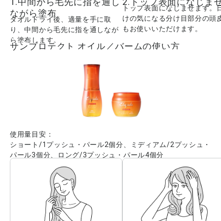
1.中間から毛先に指を通し
2.トップ表面になじま
トップ表面になじませます。
ながら塗布
けの気になる分け目部分の頭
タオルドライ後、適量を手に取
もお使いいただけます。
り、中間から毛先に指を通しなが
ら塗布します。
サンプロテクト オイル／バームの使い方
使用量目安：
ショート/1プッシュ・パール2個分、ミディアム/2プッシュ・
パール3個分、ロング/3プッシュ・パール4個分