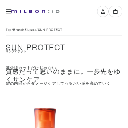
Top
Brand
Elujuda
SUN PROTECT
SUN PROTECT
サンプロテクト
紫外線カットだけじゃない。
質感だって思いのままに。一歩先をゆ
くサンケア
髪の内部からダメージケアしてうるおい感を高めていく