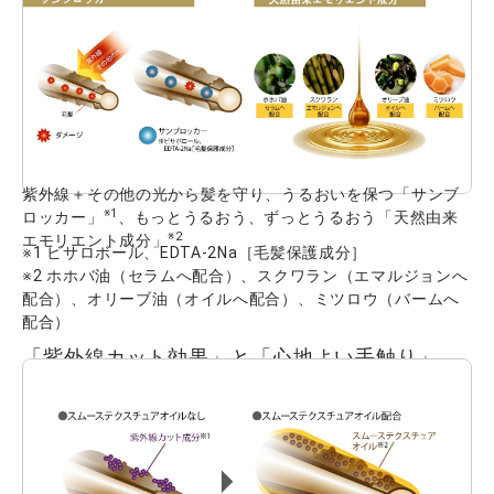
紫外線＋その他の光から髪を守り、うるおいを保つ「サンブ
※1
ロッカー」
、もっとうるおう、ずっとうるおう「天然由来
※2
エモリエント成分」
※1 ビサロボール、EDTA-2Na［毛髪保護成分］
※2 ホホバ油（セラムへ配合）、スクワラン（エマルジョンへ
配合）、オリーブ油（オイルへ配合）、ミツロウ（バームへ
配合）
「紫外線カット効果」と「心地よい手触り」