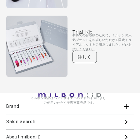
Trial Kit
初めてのお客様のために、ミルボンの人
気ブランドをお試しいただける限定トラ
イアルキットをご用意しました。ぜひお
試しください。
詳しく
ミルボン製品はヘアデザイナーのアドバイスにより、
ご使用いただく美容室専売品です。
Brand
Salon Search
ブランド一覧を見る
ブランドから
About milbon:iD