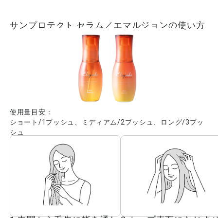
サンプロテクト セラム／エマルジョンの使い方
使用量目安：
ショート/1プッシュ、ミディアム/2プッシュ、ロング/3プッ
シュ