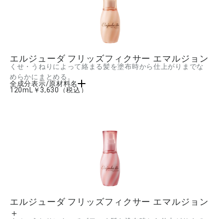
エルジューダ フリッズフィクサー エマルジョン
くせ・うねりによって絡まる髪を塗布時から仕上がりまでな
めらかにまとめる。
全成分表示/原材料名
120mL
￥3,630
（税込）
水、ジメチコン、ジメチコノール、セタノール、エチルヘキサン酸セチル、ミリスチ
ン酸オクチルドデシル、シクロヘキサン-1,4-ジカルボン酸ビスエトキシジグリコー
ル、トリプロピレングリコール、ビサボロール、ミツロウ、カルボキシメチルアラニ
ルジスルフィドケラチン(羊毛)、加水分解バオバブエキス、ジステアリルジモニウムク
ロリド、ベヘントリモニウムメトサルフェート、タマリンドガム、ステアリルアルコ
ール、アモジメチコン、ステアルトリモニウムクロリド、PEG-12ジメチコン、(C12-
14)パレス-7、(C12-14)パレス-12、ラウレス-2、ステアリン酸PEG-55、BG、イソプ
ロパノール、AMP、フェノキシエタノール、ペンチレングリコール、カプリリルグリ
コール、キサンタンガム、香料 ■成分内容は商品の改良等により更新される場合があ
ります。実際の成分は商品の表示をご覧ください。
エルジューダ フリッズフィクサー エマルジョン
＋