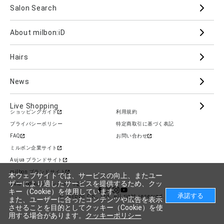
Salon Search
ブランド一覧を見る
ブランドから
About milbon:iD
Aujua
milbon
Villa Lodola
iMPREA
Hairs
PJOLI
LASSICAL
Mizulisse
DOOR
MIINCURL
elujuda
jemile fran
CRONNA
News
GRAND LINKAGE
PLARMIA
nigelle
Live Shopping
ショッピングガイド
利用規約
COLOR GADGET
im
ALANOUS
プライバシーポリシー
特定商取引に基づく表記
カテゴリーから
FAQ
お問い合わせ
Hair Care
Skin Care
Cosmetics
ミルボン企業サイト
Aujua ブランドサイト
Beauty Care
Styling
Supplement
milbon ブランドサイト
本ウェブサイトでは、サービスの向上、またユー
ザーにより適したサービスを提供するため、クッ
Villa Lodola ブランドサイト
キー（Cookie）を使用しています。
© Milbon Co., Ltd. All right reserved.
また、ユーザーに合ったコンテンツや広告を表示
させることを目的としてクッキー（Cookie）を使
用する場合があります。
クッキーポリシー