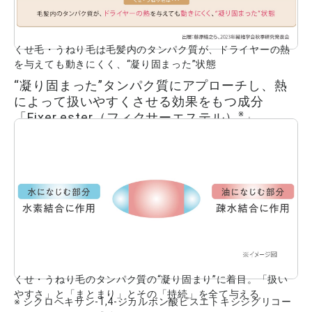
くせ毛・うねり毛は毛髪内のタンパク質が、ドライヤーの熱
を与えても動きにくく、“凝り固まった”状態
“凝り固まった”タンパク質にアプローチし、熱
によって扱いやすくさせる効果をもつ成分
※
「Fixer ester（フィクサーエステル）
」
くせ・うねり毛のタンパク質の“凝り固まり”に着目。「扱い
やすさ」と「まとまり」とその「持続」を全て与える
※ シクロヘキサン-1,4-ジカルボン酸ビスエトキシジグリコー