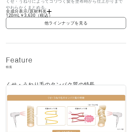
くせ・うねりによってゴワつく髪を塗布時から仕上がりまで
やわらかくまとめる。
全成分表示/原材料名
120mL
￥3,630
（税込）
水、ジメチコン、ステアリルアルコール、ジメチコノール、DPG、スクワラン、セタ
他ラインナップを見る
ノール、ベヘントリモニウムメトサルフェート、シクロヘキサン-1,4-ジカルボン酸ビ
スエトキシジグリコール、トリプロピレングリコール、ビサボロール、加水分解ロー
ヤルゼリータンパク、カルボキシメチルアラニルジスルフィドケラチン(羊毛)、加水分
解バオバブエキス、ミネラルオイル、ステアルトリモニウムクロリド、アモジメチコ
ン、グアーヒドロキシプロピルトリモニウムクロリド、PEG-12ジメチコン、テトラオ
レイン酸ソルベス-60、(C12-14)パレス-7、(C12-14)パレス-12、ラウレス-2、ステア
リン酸PEG-55、シア脂、BG、イソプロパノール、AMP、フェノキシエタノール、セ
チルピリジニウムクロリド、ペンチレングリコール、カプリリルグリコール、キサン
タンガム、香料 ■成分内容は商品の改良等により更新される場合があります。実際の
成分は商品の表示をご覧ください。
特長
くせ・うねり毛のタンパク質の特長