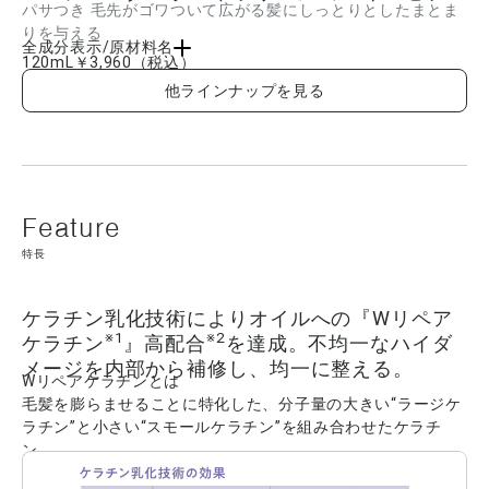
パサつき 毛先がゴワついて広がる髪にしっとりとしたまとま
りを与える
全成分表示/原材料名
120mL
￥3,960
（税込）
ジメチコン、水、ジメチコノール、グリセリン、ジステアリルジモニウムクロリド、
他ラインナップを見る
BG、安息香酸アルキル(C12-15)、セテス-2、セタノール、クオタニウム-80、PG、ベ
ヘントリモニウムメトサルフェート、加水分解ケラチン(羊毛)、カルボキシメチルアラ
ニルジスルフィドケラチン(羊毛)、シア脂油、バオバブ種子油、ビサボロール、ポリグ
リセリル-3ポリジメチルシロキシエチルジメチコン、ステアラミドプロピルジメチル
アミン、アモジメチコン、アミノプロピルジメチコン、ミネラルオイル、エチルヘキ
サン酸セチル、ミリスチン酸オクチルドデシル、ヒドロキシエチルセルロース、ステ
アルトリモニウムクロリド、PEG-12ジメチコン、ステアリン酸PEG-55、クエン酸、
乳酸、イソプロパノール、AMP、フェノキシエタノール、香料 ■成分内容は商品の改
良等により更新される場合があります。実際の成分は商品の表示をご覧ください。
特長
ケラチン乳化技術によりオイルへの『Wリペア
※1
※2
ケラチン
』高配合
を達成。不均一なハイダ
メージを内部から補修し、均一に整える。
Wリペアケラチンとは
毛髪を膨らませることに特化した、分子量の大きい“ラージケ
ラチン”と小さい“スモールケラチン”を組み合わせたケラチ
ン。