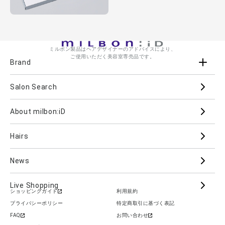
ミルボン製品はヘアデザイナーのアドバイスにより、
ご使用いただく美容室専売品です。
Brand
Salon Search
ブランド一覧を見る
ブランドから
About milbon:iD
Aujua
milbon
Villa Lodola
iMPREA
Hairs
PJOLI
LASSICAL
Mizulisse
DOOR
MIINCURL
elujuda
jemile fran
CRONNA
News
GRAND LINKAGE
PLARMIA
nigelle
Live Shopping
ショッピングガイド
利用規約
COLOR GADGET
im
ALANOUS
プライバシーポリシー
特定商取引に基づく表記
カテゴリーから
FAQ
お問い合わせ
Hair Care
Skin Care
Cosmetics