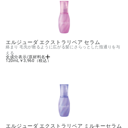
エルジューダ エクストラリペア セラム
絡まり 毛先が散るように広がる髪にさらっとした指通りを与
える
全成分表示/原材料名
120mL
￥3,960
（税込）
ジメチコン、水、ジメチコノール、グリセリン、PG、クオタニウム-80、安息香酸ア
ルキル(C12-15)、加水分解ケラチン(羊毛)、カルボキシメチルアラニルジスルフィド
ケラチン(羊毛)、ホホバ油、バオバブ種子油、ビサボロール、ポリグリセリル-3ポリジ
メチルシロキシエチルジメチコン、ジアルキル(C12-18)ジモニウムクロリド、ジステ
アリルジモニウムクロリド、ステアラミドプロピルジメチルアミン、ステアルトリモ
ニウムクロリド、ベヘントリモニウムメトサルフェート、アミノプロピルジメチコ
ン、PEG-12ジメチコン、(C12-14)パレス-7、ステアリン酸PEG-55、クエン酸、乳
酸、BG、イソプロパノール、AMP、フェノキシエタノール、香料 ■成分内容は商品
の改良等により更新される場合があります。実際の成分は商品の表示をご覧くださ
い。
エルジューダ エクストラリペア ミルキーセラム