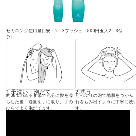
セミロング使用量目安：2～3プッシュ（500円玉大2～3個
分）
1.予洗い・泡だて
2.洗う
約38℃のぬるま湯で充分に髪を濡
たっぷりの泡で地肌をつかみ
らした後、適量を手に取り、手の
れをもみ出すように丁寧に洗
ひらでよく泡だてます。
す。