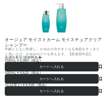
オージュア モイストカーム モイスチュアクリア
シャンプー
年齢とともに乾燥し、かゆみが出やすくなる地肌をすっきり
と洗い上げ、かゆみやフケを抑えます。【医薬部外品】
全成分表示/原材料名
250mL
￥3,080
（税込）
【販売名】オージュア ＭＣ モイスチュアクリアシャンプーｖ 【有効成分】ピロ
クトン オラミン 【その他の成分】イソノナン酸イソトリデシル、PEG(20)、トレハ
ロース、ローヤルゼリーエキス、クエン酸、ユキノシタエキス、加水分解黒豆エキ
500mL
￥4,620
（税込）
ス、トウヒエキス、塩化トリメチルアンモニオヒドロキシプロピルヒドロキシエチル
セルロース、エチル[(メタクリロイルオキシ)エチル]ジメチルアンモニウムエチル硫酸
塩･N,N-ジメチルアクリルアミド･ジメタクリル酸ポリエチレングリコール共重合体/ポ
1L(詰替え)
￥6,930
（税込）
リエチレングリコール混合物、ラウリン酸アミドプロピルベタイン液、ジラウロイル
グルタミン酸リシンナトリウム液、POEスルホコハク酸ラウリル2Na液、POEラウリ
ルエーテル酢酸Na、水酸化大豆リン脂質、ヤシ油脂肪酸N-メチルエタノールアミド、
BG、グリセリン、濃グリセリン、無水エタノール、水酸化Na、安息香酸塩、香料、
水 ■成分内容は商品の改良等により更新される場合があります。実際の成分は商品の
表示をご覧ください。