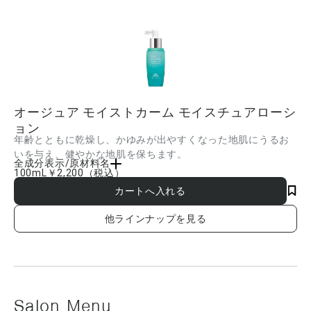
オージュア モイストカーム モイスチュアローシ
ョン
年齢とともに乾燥し、かゆみが出やすくなった地肌にうるお
いを与え、健やかな地肌を保ちます。
全成分表示/原材料名
100mL
￥2,200
（税込）
水、DPG、グリセリン、ポリソルベート20、イソノナン酸イソトリデシル、PEG-
20、トレハロース、ローヤルゼリーエキス、クエン酸、加水分解ローヤルゼリータン
パク、加水分解ダイズエキス(黒大豆)、ビターオレンジ果皮エキス、ジラウロイルグル
タミン酸リシンNa、PEG-40水添ヒマシ油、クエン酸Na、BG、エタノール、EDTA-
他ラインナップを見る
2Na、安息香酸Na、メチルパラベン、香料 ■成分内容は商品の改良等により更新さ
れる場合があります。実際の成分は商品の表示をご覧ください。