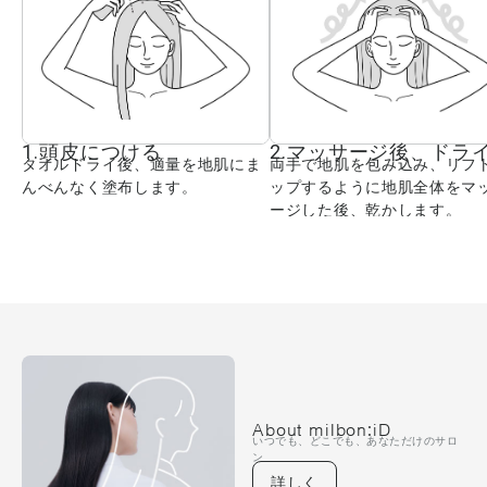
1.頭皮につける
2.マッサージ後、ドラ
タオルドライ後、適量を地肌にま
両手で地肌を包み込み、リフ
んべんなく塗布します。
ップするように地肌全体をマ
ージした後、乾かします。
About milbon:iD
いつでも、どこでも、あなただけのサロ
ン
詳しく