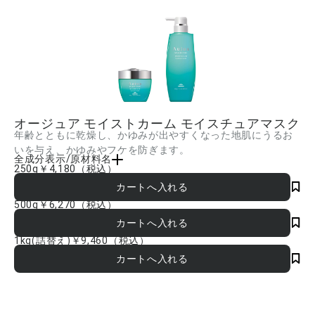
オージュア モイストカーム モイスチュアマスク
年齢とともに乾燥し、かゆみが出やすくなった地肌にうるお
いを与え、かゆみやフケを防ぎます。
全成分表示/原材料名
250g
￥4,180
（税込）
水、セタノール、BG、ベヘントリモニウムクロリド、イソステアリン酸イソステアリ
ル、ステアリルアルコール、イソノナン酸イソトリデシル、PEG-20、トレハロース、
ローヤルゼリーエキス、グルタミン酸、アジピン酸ジイソプロピル、加水分解ローヤ
500g
￥6,270
（税込）
ルゼリータンパク、加水分解ダイズエキス(黒大豆)、ビターオレンジ果皮エキス、テト
ライソステアリン酸ペンタエリスリチル、マカデミアナッツ脂肪酸エチル、アプリコ
ット核油ポリグリセリル-6エステルズ、グリチルリチン酸2K、ジラウロイルグルタミ
1kg(詰替え)
￥9,460
（税込）
ン酸リシンNa、リンゴ酸、エタノール、イソプロパノール、トコフェロール、フェノ
キシエタノール、香料 ■成分内容は商品の改良等により更新される場合があります。
実際の成分は商品の表示をご覧ください。