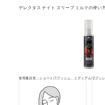
デレクタス ナイト スリープ ミルクの使い
使用量目安：ショート/1プッシュ、ミディアム/2プッシ