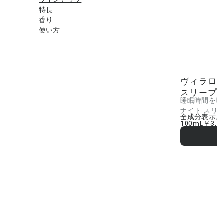
特長
香り
使い方
ヴィラロ
スリープ
睡眠時間を
ナイト ス
全成分表示
100mL
￥3,
水、セテアリル
リセリル、オレ
ルフェート、グ
シ油、変性バレ
ー油、カミツレ
ガモット果実油
エンピツビャク
ヘルバアルバ油
バスクムデンシ
ムエキス、コタ
ス、ローマカミ
サヌススピカツ