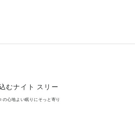
込むナイト スリー
々の心地よい眠りにそっと寄り