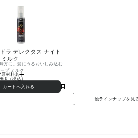
ドラ デレクタス ナイト
 ミルク
味方に。髪にうるおいしみ込む
リープ ミルク
/原材料名
960
（税込）
アルコール、トリ(カプリル酸/カプリン酸)グ
イン酸オレイル、ベヘントリモニウムメトサ
リセリン、ザクロ種子油、PEG-60水添ヒマ
イショデンプン、オレンジ果皮油、ラベンダ
他ラインナップを見
花エキス、ラバンデュラハイブリダ油、ベル
、レモン果皮油、グレープフルーツ果皮油、
シン油、ペンタデカラクトン、アルテミシア
、ローズマリー葉油、オニサルビア油、ベル
フロルム花/茎エキス、ヘリクリスムイタリク
チンクトリア花/葉/茎エキス、アマ種子エキ
ツレ花油、イタリアイトスギ葉/実/茎油、フ
ス木油、スペアミント油、メボウキ油、ニオ