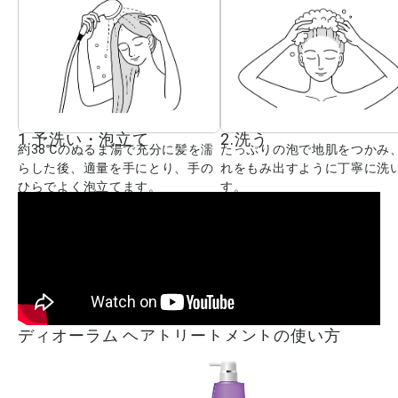
1.予洗い・泡立て
2.洗う
約38℃のぬるま湯で充分に髪を濡
たっぷりの泡で地肌をつかみ
らした後、適量を手にとり、手の
れをもみ出すように丁寧に洗
ひらでよく泡立てます。
す。
ディオーラム ヘアトリートメントの使い方