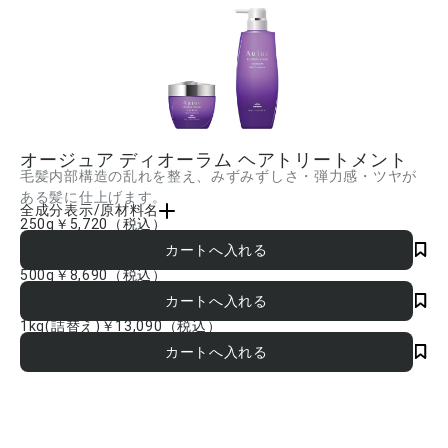
オージュア ディオーラム ヘアトリートメント
毛髪内部構造の乱れを整え、みずみずしさ・弾力感・ツヤが
ある髪に仕上げます。
全成分表示/原材料名
250g
￥5,720
（税込）
水、セタノール、ステアリルアルコール、ステアルトリモニウムクロリド、アモジメ
チコン、マカデミアナッツ油、イソノナン酸イソトリデシル、PEG-20、トレハロー
ス、カルボキシメチルアラニルジスルフィドケラチン(羊毛)、イソステアリン酸イソス
500g
￥8,690
（税込）
テアリル、クオタニウム-33、ユキノシタエキス、ヒアルロン酸Na、アルギニン、オ
レス-2、ジココジモニウムクロリド、ジステアリルジモニウムクロリド、BG、イソプ
ロパノール、エタノール、AMP、エチドロン酸、フェノキシエタノール、ヘリクリス
1kg(詰替え)
￥13,090
（税込）
ムアングスチホリウム花油、ニオイテンジクアオイ油、レモン果皮油、アトラスシー
ダー木油、オレンジ油、マンダリンオレンジ果皮油、ローマカミツレ花油、ローズマ
リー葉油、オニサルビア油、パルマローザ油 ■成分内容は商品の改良等により更新さ
れる場合があります。実際の成分は商品の表示をご覧ください。