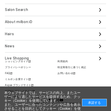
Salon Search
ブランド一覧を見る
ブランドから
About milbon:iD
Aujua
milbon
Villa Lodola
iMPREA
Hairs
PJOLI
LASSICAL
Mizulisse
DOOR
MIINCURL
elujuda
jemile fran
CRONNA
News
GRAND LINKAGE
PLARMIA
nigelle
Live Shopping
ショッピングガイド
利用規約
COLOR GADGET
im
ALANOUS
プライバシーポリシー
特定商取引に基づく表記
カテゴリーから
FAQ
お問い合わせ
Hair Care
Skin Care
Cosmetics
ミルボン企業サイト
Aujua ブランドサイト
Beauty Care
Styling
Supplement
milbon ブランドサイト
本ウェブサイトでは、サービスの向上、またユー
ザーにより適したサービスを提供するため、クッ
Villa Lodola ブランドサイト
キー（Cookie）を使用しています。
© Milbon Co., Ltd. All right reserved.
また、ユーザーに合ったコンテンツや広告を表示
させることを目的としてクッキー（Cookie）を使