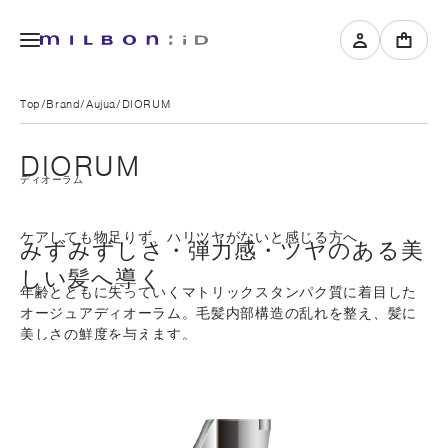
Top
Brand
Aujua
DIORUM
DIORUM
ディオーラム
ケアしても物足りず、ハリツヤがないと感じる方へ
みずみずしさ・弾力感・ツヤのある美
しい髪へ導く
年齢とともに失っていくマトリックスタンパク質に着目した
オージュアディオーラム。毛髪内部構造の乱れを整え、髪に
美しさの鮮度を与えます。