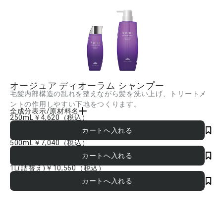
オージュア ディオーラム シャンプー
毛髪内部構造の乱れを整えながら髪を洗い上げ、トリートメ
ントの作用しやすい下地をつくります。
全成分表示/原材料名
250mL
￥4,620
（税込）
水、ココイルグルタミン酸Na、コカミドプロピルベタイン、ココイルメチルタウリン
Na、コカミドメチルMEA、ラウロイルメチルアラニンNa、クエン酸、イソノナン酸
イソトリデシル、PEG-20、トレハロース、カルボキシメチルアラニルジスルフィドケ
500mL
￥7,040
（税込）
ラチン(羊毛)、ユキノシタエキス、ホホバワックスPEG-120エステルズ、ポリクオタ
ニウム-10、イソステアラミドプロピルベタイン、グリチルリチン酸2K、サクシニルグ
リチルレチン酸2Na、BG、DPG、エタノール、AMP、水酸化Na、EDTA-2Na、フェ
1L(詰替え)
￥10,560
（税込）
ノキシエタノール、安息香酸Na、ヘリクリスムアングスチホリウム花油、ニオイテン
ジクアオイ油、レモン果皮油、アトラスシーダー木油、オレンジ油、マンダリンオレ
ンジ果皮油、ローマカミツレ花油、ローズマリー葉油、オニサルビア油、パルマロー
ザ油、ベニバナ黄 ■成分内容は商品の改良等により更新される場合があります。実際
の成分は商品の表示をご覧ください。