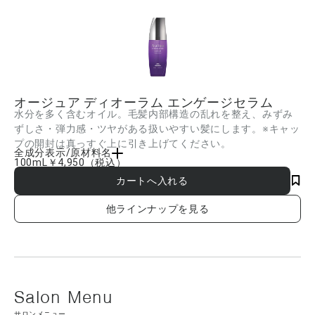
オージュア ディオーラム エンゲージセラム
水分を多く含むオイル。毛髪内部構造の乱れを整え、みずみ
ずしさ・弾力感・ツヤがある扱いやすい髪にします。※キャッ
プの開封は真っすぐ上に引き上げてください。
全成分表示/原材料名
100mL
￥4,950
（税込）
シクロメチコン、ジメチコン、イソノナン酸イソトリデシル、PEG-20、トレハロー
ス、ビサボロール、グルコシルヘスペリジン、カルボキシメチルアラニルジスルフィ
ドケラチン(羊毛)、ネオペンタン酸イソデシル、PPG-4セテス-1、BG、AMP、トコフ
ェロール、フェノキシエタノール、PEG-10ジメチコン、ヘリクリスムアングスチホリ
他ラインナップを見る
ウム花油、ニオイテンジクアオイ油、レモン果皮油、アトラスシーダー木油、オレン
ジ油、マンダリンオレンジ果皮油、ローマカミツレ花油、ローズマリー葉油、オニサ
ルビア油、パルマローザ油、水 ■成分内容は商品の改良等により更新される場合があ
ります。実際の成分は商品の表示をご覧ください。
サロンメニュー