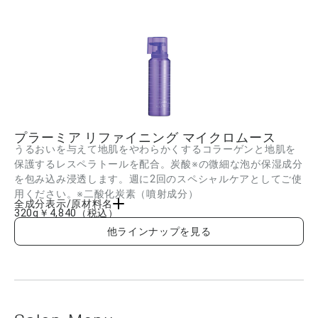
プラーミア リファイニング マイクロムース
うるおいを与えて地肌をやわらかくするコラーゲンと地肌を
保護するレスペラトールを配合。炭酸※の微細な泡が保湿成分
を包み込み浸透します。週に2回のスペシャルケアとしてご使
用ください。※二酸化炭素（噴射成分）
全成分表示/原材料名
320g
￥4,840
（税込）
水、LPG、ベヘナミドプロピルジメチルアミン、セタノール、オクチルドデカノー
他ラインナップを見る
ル、マカデミアナッツ油、二酸化炭素、レスベラトロール、ブドウ葉/種子/皮エキス、
イソステアロイル加水分解コラーゲン、加水分解コラーゲン、サクシニルアテロコラ
ーゲン、水溶性コラーゲン、デカルボキシカルノシンHCl、アセチルグルコサミン、加
水分解ダイズエキス(黒大豆)、ヒドロキシプロピルトリモニウム加水分解シルク、トウ
キ根エキス、ヨモギ葉エキス、イソドデカン、ジヘプタン酸ネオペンチルグリコー
ル、マカデミアナッツ脂肪酸エチル、ステアリルアルコール、イソステアリン酸、ポ
リグリセリル-4ラウリルエーテル、乳酸、リンゴ酸、BG、ソルビトール、エタノー
ル、メントール、トコフェロール、EDTA-2Na、フェノキシエタノール、香料 ■成分