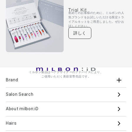
Trial Kit
初めてのお客様のために、ミルボンの人
気ブランドをお試しいただける限定トラ
イアルキットをご用意しました。ぜひお
試しください。
詳しく
ミルボン製品はヘアデザイナーのアドバイスにより、
ご使用いただく美容室専売品です。
Brand
Salon Search
ブランド一覧を見る
ブランドから
About milbon:iD
Aujua
milbon
Villa Lodola
iMPREA
Hairs
PJOLI
LASSICAL
Mizulisse
DOOR