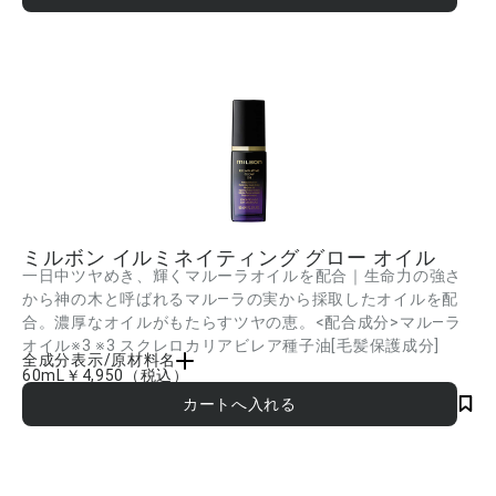
ミルボン イルミネイティング グロー オイル
一日中ツヤめき、輝くマルーラオイルを配合｜生命力の強さ
から神の木と呼ばれるマル―ラの実から採取したオイルを配
合。濃厚なオイルがもたらすツヤの恵。<配合成分>マル―ラ
オイル※3 ※3 スクレロカリアビレア種子油[毛髪保護成分]
全成分表示/原材料名
60mL
￥4,950
（税込）
ジメチコン、イソドデカン、水添ポリイソブテン、イソノナン酸イソトリデシル、イ
ソステアロイル加水分解コラーゲン、イソステアロイル加水分解シルク、ミリスチン
酸オクチルドデシル、スクレロカリアビレア種子油、イソステアリン酸、セバシン酸
ジエチル、ラノリン脂肪酸コレステリル、安息香酸アルキル(C12-15)、PEG-9ポリジ
メチルシロキシエチルジメチコン、アモジメチコン、トコフェロール、香料 ■成分内
容は商品の改良等により更新される場合があります。実際の成分は商品の表示をご覧
ください。