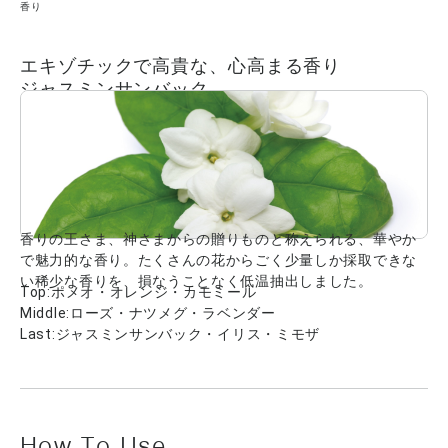
香り
エキゾチックで高貴な、心高まる香り
ジャスミンサンバック
香りの王さま、神さまからの贈りものと称えられる、華やか
で魅力的な香り。たくさんの花からごく少量しか採取できな
い稀少な香りを、損なうことなく低温抽出しました。
Top:ポメオ・オレンジ・カモミール
Middle:ローズ・ナツメグ・ラベンダー
Last:ジャスミンサンバック・イリス・ミモザ