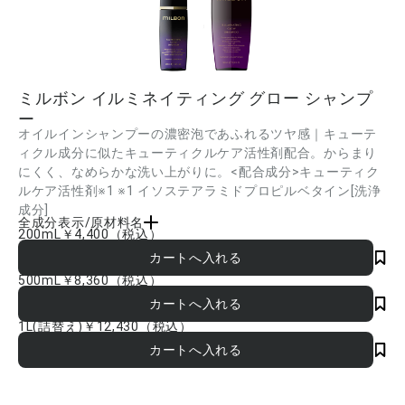
ミルボン イルミネイティング グロー シャンプ
ー
オイルインシャンプーの濃密泡であふれるツヤ感｜キューテ
ィクル成分に似たキューティクルケア活性剤配合。からまり
にくく、なめらかな洗い上がりに。<配合成分>キューティク
ルケア活性剤※1 ※1 イソステアラミドプロピルベタイン[洗浄
成分]
全成分表示/原材料名
200mL
￥4,400
（税込）
水、ラウレス硫酸Na、DPG、オレフィン(C14-16)スルホン酸Na、イソステアラミド
プロピルベタイン、ラウレス-6酢酸Na、コカミドプロピルベタイン、コカミドメチル
MEA、トレハロース、イソノナン酸イソトリデシル、イソステアロイル加水分解コラ
500mL
￥8,360
（税込）
ーゲン、イソステアロイル加水分解シルク、ミリスチン酸オクチルドデシル、加水分
解シルク、スクレロカリアビレア種子油、イソステアリン酸、PCAイソステアリン酸
PEG-40水添ヒマシ油、ラウロイルアスパラギン酸Na、グリチルリチン酸2K、ラウリ
1L(詰替え)
￥12,430
（税込）
ルヒドロキシスルタイン、ココイルイセチオン酸Na、ポリクオタニウム-10、ラウレ
ス-11酢酸Na、塩化Na、クエン酸、BG、グリセリン、水酸化K、メチルクロロイソチ
アゾリノン、メチルイソチアゾリノン、香料 ■成分内容は商品の改良等により更新さ
れる場合があります。実際の成分は商品の表示をご覧ください。