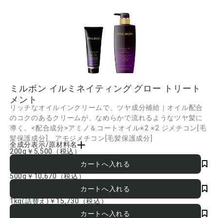
ミルボン イルミネイティング グロー トリート
メント
リッチなオイルインクリームで、ツヤ成分補給｜オイル配合
のコクのあるクリームが、なめらかで流れるようなツヤ髪に
導く。<配合成分>アミノ＆コートオイル※2 ※2 ジメチコン[毛
髪保護成分]、アモジメチコン[毛髪保護成分]
全成分表示/原材料名
200g
￥5,500
（税込）
水、ジメチコン、セタノール、ステアルトリモニウムクロリド、アモジメチコン、ト
レハロース、イソノナン酸イソトリデシル、イソステアロイル加水分解コラーゲン、
イソステアロイル加水分解シルク、ミリスチン酸オクチルドデシル、加水分解シル
500g
￥10,670
（税込）
ク、スクレロカリアビレア種子油、イソステアリン酸、乳酸、ジココジモニウムクロ
リド、BG、イソプロパノール、フェノキシエタノール、香料 ■成分内容は商品の改
良等により更新される場合があります。実際の成分は商品の表示をご覧ください。
1kg(詰替え)
￥15,730
（税込）