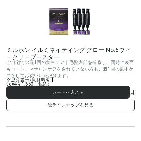
ミルボン イルミネイティング グロー No.6ウィ
ークリーブースター
ご自宅での週1回の集中ケア｜毛髪内部を補修し、同時に表面
もコート。 ※サロンケアをされていない方も、週1回の集中ケ
アとしてお使いいただけます。
全成分表示/原材料名
9g×4
￥1,650
（税込）
水、ジメチコン、セタノール、アモジメチコン、ステアルトリモニウムクロリド、ス
テアリルアルコール、シア脂、トレハロース、イソステアロイル加水分解コラーゲ
ン、イソステアロイル加水分解シルク、ミリスチン酸オクチルドデシル、加水分解シ
ルク、スクレロカリアビレア種子油、コレステロール、加水分解ケラチン(羊毛)、クオ
他ラインナップを見る
タニウム-18、クオタニウム-33、イソステアリン酸、BG、テトラオレイン酸ソルベ
ス-60、ベヘントリモニウムメトサルフェート、ジココジモニウムクロリド、PG、イ
ソプロパノール、メチルクロロイソチアゾリノン、メチルイソチアゾリノン、香料 ■
成分内容は商品の改良等により更新される場合があります。実際の成分は商品の表示
をご覧ください。