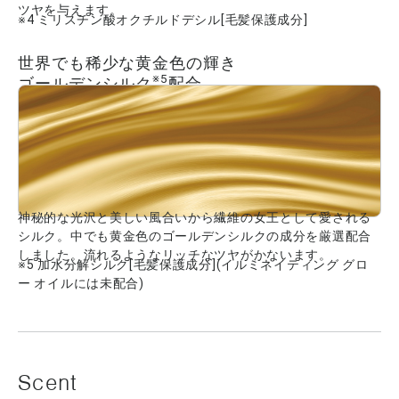
ツヤを与えます。
※4 ミリスチン酸オクチルドデシル[毛髪保護成分]
世界でも稀少な黄金色の輝き
※5
ゴールデンシルク
配合
神秘的な光沢と美しい風合いから繊維の女王として愛される
シルク。中でも黄金色のゴールデンシルクの成分を厳選配合
しました。流れるようなリッチなツヤがかないます。
※5 加水分解シルク[毛髪保護成分](イルミネイティング グロ
ー オイルには未配合)