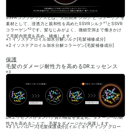
SSVRコンプレックスとは、天然由来'シルク'と'コラーゲン'を
※1
素材として、浸透力と親和性を高めたSSVRシルク
とSSVR
※2
コラーゲン
です。髪なじみがよく、微細空洞まで働きかけ
て毛髪内密度を高め、補修します。
※1 イソステアロイル加水分解シルク[毛髪補修成分]
※2 イソステアロイル加水分解コラーゲン[毛髪補修成分]
保護
毛髪のダメージ耐性力を高めるDRエッセンス
※3
。
DRエッセンスがタンパク質の構造を安定化。ダメージへの耐
性力を高めることで、毛髪をダメージから保護します。
※3 トレハロース[毛髪保護成分](イルミネイティング グロー