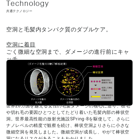
共通テクノロジー
空洞と毛髪内タンパク質のダブルケア。
空洞に着目
ごく微細な空洞まで、ダメージの進行前にキャ
ッチ
世界20カ国を越える女性の毛髪ダメージの核心に迫り、枝毛
や切れ毛の要因ひとつとしてたどり着いた毛髪内部の棒状空
洞。世界最高性能の放射光施設SPring-8を駆使して、さらに
ナノレベルの精度で観察を続け、棒状空洞よりさらに小さな
微細空洞を発見しました。微細空洞が成長し、やがて棒状空
洞になるリスクがあることもわかりました。