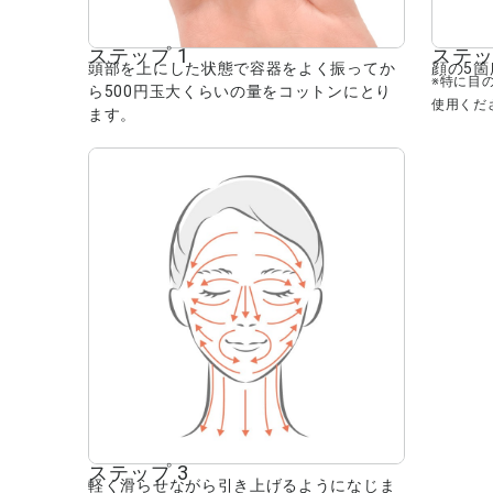
ステップ 1
ステッ
頭部を上にした状態で容器をよく振ってか
顔の5
※特に目
ら500円玉大くらいの量をコットンにとり
使用くだ
ます。
ステップ 3
軽く滑らせながら引き上げるようになじま