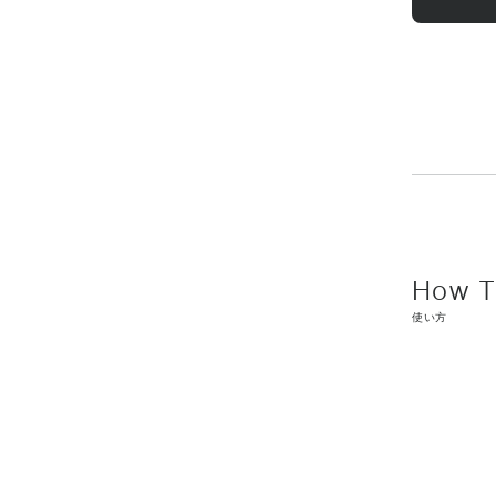
ピル・二酸化炭
エキス・ハマメ
PEG－50水添
リーブ脂肪酸エ
ゲ多糖体・メチ
等により更新さ
示をご覧くださ
使い方