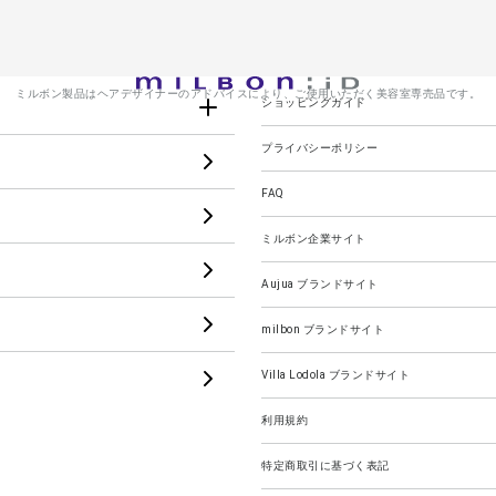
ミルボン製品はヘアデザイナーのアドバイスにより、
ご使用いただく美容室専売品です。
ショッピングガイド
プライバシーポリシー
FAQ
JOLI
LASSICAL
ミルボン企業サイト
emile fran
CRONNA
Aujua ブランドサイト
 GADGET
im
milbon ブランドサイト
Villa Lodola ブランドサイト
Care
Styling
利用規約
特定商取引に基づく表記