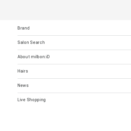
Brand
Salon Search
ブランド一覧を見る
ブランドから
About milbon:iD
Aujua
milbon
Villa Lodola
iMPREA
P
Hairs
Mizulisse
DOOR
MIINCURL
elujuda
j
GRAND LINKAGE
PLARMIA
nigelle
COLOR
News
ALANOUS
Live Shopping
カテゴリーから
Hair Care
Skin Care
Cosmetics
Beauty 
Supplement