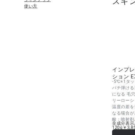
スキ
使い方
インプレ
ション E
-5℃※1タ
パチ弾ける
になる 毛
リーローシ
温度の差を
なる場合が
酸：噴射剤/
全成分表示
120g
￥3,8
LPG・水・エ