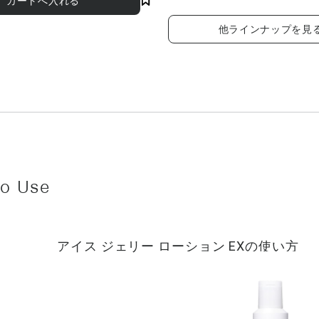
素・セイヨウハッカ葉エキス・ノイバラ果実
リス葉エキス・リンゴ果実エキス・BG・
ヒマシ油・PPG－8セテス－20・アルムK・オ
他ラインナップを見
チル・キサンタンガム・シリカ・シロキクラ
ルパラベン・香料 ■成分内容は商品の改良
れる場合があります。実際の成分は商品の表
い。
アイス ジェリー ローション EXの使い方