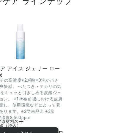
ンケア ラインナップ
ア アイス ジェリー ロー
X
ッチの高濃度※2炭酸※3泡がパチ
爽快感。 べたつき・テカリの気
穴をキュッと引きしめる炭酸ジェ
ョン。 ※1塗布前後における皮膚
指し、使用環境などによって異
あります。※2従来品比 ※3炭
濃度8,500ppm
/原材料名
50
（税込）
タノール・グリセリン・ミリスチン酸イソプロ