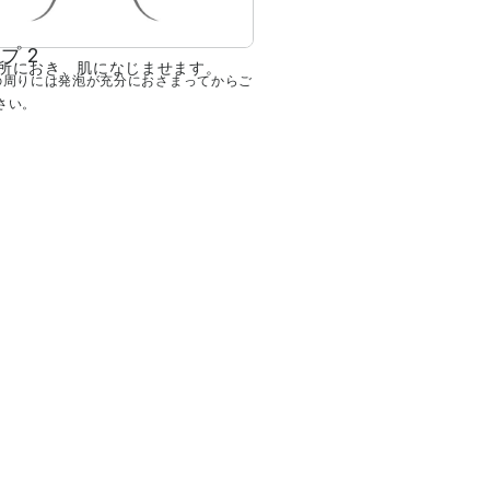
プ 2
箇所におき、肌になじませます。
の周りには発泡が充分におさまってからご
さい。