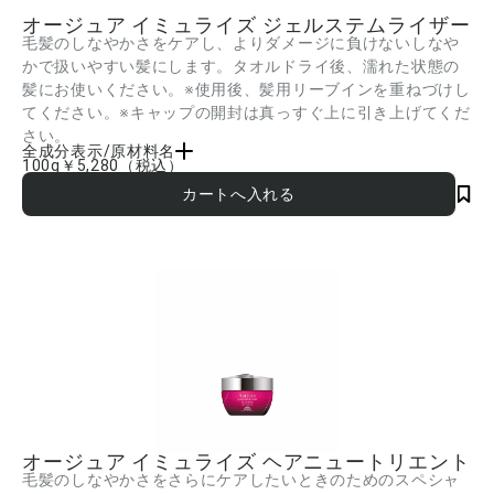
オージュア イミュライズ ジェルステムライザー
毛髪のしなやかさをケアし、よりダメージに負けないしなや
かで扱いやすい髪にします。タオルドライ後、濡れた状態の
髪にお使いください。※使用後、髪用リーブインを重ねづけし
てください。※キャップの開封は真っすぐ上に引き上げてくだ
さい。
全成分表示/原材料名
100g
￥5,280
（税込）
水、PG、エタノール、(PEG-240/デシルテトラデセス-20/HDI)コポリマー、PEG-40
水添ヒマシ油、PEG/PPG/ポリブチレングリコール-8/5/3グリセリン、イソノナン酸
イソトリデシル、PEG-20、トレハロース、ビサボロール、グルコシルヘスペリジン、
カルボキシメチルアラニルジスルフィドケラチン(羊毛)、ロイシン、スクワラン、ホホ
バ種子油、シロバナワタ種子油、マカデミア種子油、センチフォリアバラ花エキス、
レモン果皮油、ニオイテンジクアオイ花油、アミリスバルサミフェラ樹皮油、ダマス
クバラ花油、クエン酸トリエチル、フェノキシエタノール、ヘマトコッカスプルビア
リスエキス、加水分解コラーゲン、アモジメチコン、コカミドプロピルベタイン、グ
リセリン、EDTA-2Na、BG、ラウリルベタイン、AMP、クエン酸Na、セテアレ
ス-7、セテアレス-13、クエン酸、酢酸、酢酸Na、オレイン酸ポリグリセリル-10、ト
リ(カプリル酸/カプリン酸)グリセリル、ステアリン酸ポリグリセリル-10、リゾレシチ
ン、赤504、トコフェロール ■成分内容は商品の改良等により更新される場合があり
ます。実際の成分は商品の表示をご覧ください。
オージュア イミュライズ ヘアニュートリエント
毛髪のしなやかさをさらにケアしたいときのためのスペシャ