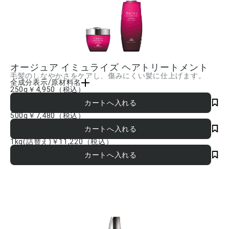
オージュア イミュライズ ヘアトリートメント
毛髪のしなやかさをケアし、傷みにくい髪に仕上げます。
全成分表示/原材料名
250g
￥4,950
（税込）
水、セタノール、ステアリルトリモニウムブロミド、マカデミアナッツ油、ステアリ
ルアルコール、アモジメチコン、イソプロパノール、ジメチコン、イソノナン酸イソ
トリデシル、PEG-20、トレハロース、カルボキシメチルアラニルジスルフィドケラチ
500g
￥7,480
（税込）
ン(羊毛)、ロイシン、イソステアリン酸イソステアリル、クオタニウム-33、加水分解
ケラチン(羊毛)、アルギニン、オクテニルコハク酸トウモロコシデンプンAl、ラウリ
ルベタイン、ジココジモニウムクロリド、ステアルトリモニウムクロリド、トリデセ
1kg(詰替え)
￥11,220
（税込）
ス-10、BG、エタノール、クエン酸トリエチル、AMP、エチドロン酸、フェノキシエ
タノール、センチフォリアバラ花エキス、アミリスバルサミフェラ樹皮油、ダマスク
バラ花油、ニオイテンジクアオイ花油、レモン果皮油 ■成分内容は商品の改良等によ
り更新される場合があります。実際の成分は商品の表示をご覧ください。