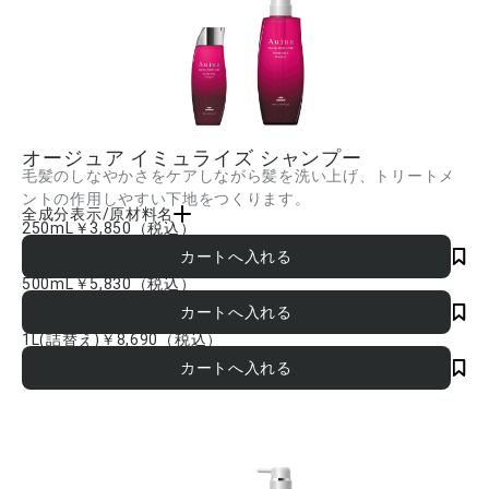
オージュア イミュライズ シャンプー
毛髪のしなやかさをケアしながら髪を洗い上げ、トリートメ
ントの作用しやすい下地をつくります。
全成分表示/原材料名
250mL
￥3,850
（税込）
水、ラウレス硫酸Na、DPG、イソステアラミドプロピルベタイン、オレフィン(C14-
16)スルホン酸Na、ラウレス-6酢酸Na、コカミドプロピルベタイン、コカミドメチル
MEA、塩化Na、イソノナン酸イソトリデシル、PEG-20、トレハロース、カルボキシ
500mL
￥5,830
（税込）
メチルアラニルジスルフィドケラチン(羊毛)、ロイシン、ユキノシタエキス、加水分解
ケラチン(羊毛)、ムラサキバレンギクエキス、チューベロース多糖体、ポリクオタニウ
ム-10、ラウリルベタイン、ココイルイセチオン酸Na、ラウロイルアスパラギン酸
1L(詰替え)
￥8,690
（税込）
Na、ココイルアルギニンエチルPCA、PCAイソステアリン酸PEG-40水添ヒマシ油、
PEG-30ラノリン、グリチルリチン酸2K、サクシニルグリチルレチン酸2Na、リンゴ
酸、BG、グリセリン、エタノール、クエン酸トリエチル、AMP、水酸化Na、フェノ
キシエタノール、メチルクロロイソチアゾリノン、メチルイソチアゾリノン、センチ
フォリアバラ花エキス、アミリスバルサミフェラ樹皮油、ダマスクバラ花油、ニオイ
テンジクアオイ花油、レモン果皮油 ■成分内容は商品の改良等により更新される場合
があります。実際の成分は商品の表示をご覧ください。