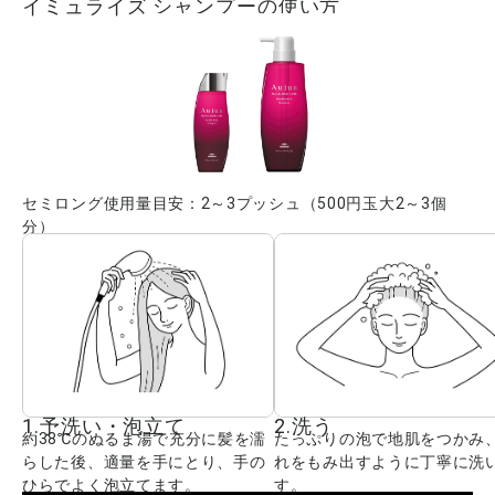
イミュライズ シャンプーの使い方
セミロング使用量目安：2～3プッシュ（500円玉大2～3個
分）
1.予洗い・泡立て
2.洗う
約38℃のぬるま湯で充分に髪を濡
たっぷりの泡で地肌をつかみ
らした後、適量を手にとり、手の
れをもみ出すように丁寧に洗
ひらでよく泡立てます。
す。