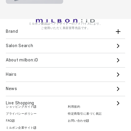
ミルボン製品はヘアデザイナーのアドバイスにより、
ご使用いただく美容室専売品です。
Brand
Salon Search
ブランド一覧を見る
ブランドから
About milbon:iD
Aujua
milbon
Villa Lodola
iMPREA
Hairs
PJOLI
LASSICAL
Mizulisse
DOOR
MIINCURL
elujuda
jemile fran
CRONNA
News
GRAND LINKAGE
PLARMIA
nigelle
Live Shopping
ショッピングガイド
利用規約
COLOR GADGET
im
ALANOUS
プライバシーポリシー
特定商取引に基づく表記
カテゴリーから
FAQ
お問い合わせ
Hair Care
Skin Care
Cosmetics
ミルボン企業サイト