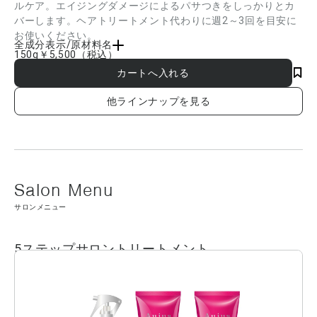
ルケア。エイジングダメージによるパサつきをしっかりとカ
バーします。ヘアトリートメント代わりに週2～3回を目安に
お使いください。
全成分表示/原材料名
150g
￥5,500
（税込）
水、ハチミツ、セタノール、シクロメチコン、セトリモニウムブロミド、ヒマワリ種
子油、テトラオクタン酸ペンタエリスリチル、ステアリルアルコール、ジメチコン、
エタノール、アミノエチルアミノプロピルジメチコン、アモジメチコン、イソノナン
酸イソトリデシル、PEG-20、トレハロース、カルボキシメチルアラニルジスルフィド
他ラインナップを見る
ケラチン(羊毛)、ロイシン、イソステアリン酸イソステアリル、クオタニウム-33、加
水分解ケラチン(羊毛)、ヒアルロン酸Na、リン酸トリセチル、ジステアリン酸スクロ
ース、ラウリルベタイン、ジココジモニウムクロリド、ステアルトリモニウムクロリ
ド、BG、クエン酸トリエチル、AMP、BHT、EDTA-2Na、フェノキシエタノール、セ
ンチフォリアバラ花エキス、アミリスバルサミフェラ樹皮油、ダマスクバラ花油、ニ
オイテンジクアオイ花油、レモン果皮油、カンゾウ根エキス ■成分内容は商品の改良
等により更新される場合があります。実際の成分は商品の表示をご覧ください。
サロンメニュー
5ステップサロントリートメント