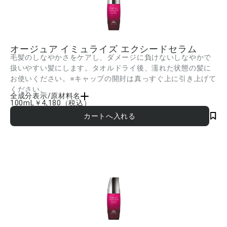
オージュア イミュライズ エクシードセラム
毛髪のしなやかさをケアし、ダメージに負けないしなやかで
扱いやすい髪にします。タオルドライ後、濡れた状態の髪に
お使いください。※キャップの開封は真っすぐ上に引き上げて
ください。
全成分表示/原材料名
100mL
￥4,180
（税込）
シクロメチコン、ジメチコン、イソノナン酸イソトリデシル、PEG-20、トレハロー
ス、ビサボロール、グルコシルヘスペリジン、カルボキシメチルアラニルジスルフィ
ドケラチン(羊毛)、ロイシン、アルガニアスピノサ核油、スクワラン、ミネラルオイ
ル、ラウリルベタイン、オレイン酸ソルビタン、PEG-9ポリジメチルシロキシエチル
ジメチコン、ジメチコノール、BG、AMP、トコフェロール、フェノキシエタノール、
センチフォリアバラ花エキス、アミリスバルサミフェラ樹皮油、ダマスクバラ花油、
ニオイテンジクアオイ花油、レモン果皮油、クエン酸トリエチル、水 ■成分内容は商
品の改良等により更新される場合があります。実際の成分は商品の表示をご覧くださ
い。