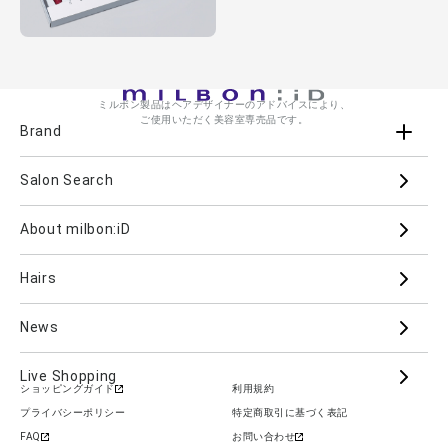
ミルボン製品はヘアデザイナーのアドバイスにより、
ご使用いただく美容室専売品です。
Brand
Salon Search
ブランド一覧を見る
ブランドから
About milbon:iD
Aujua
milbon
Villa Lodola
iMPREA
Hairs
PJOLI
LASSICAL
Mizulisse
DOOR
MIINCURL
elujuda
jemile fran
CRONNA
News
GRAND LINKAGE
PLARMIA
nigelle
Live Shopping
ショッピングガイド
利用規約
COLOR GADGET
im
ALANOUS
プライバシーポリシー
特定商取引に基づく表記
カテゴリーから
FAQ
お問い合わせ
Hair Care
Skin Care
Cosmetics