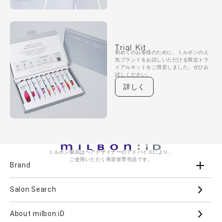
Trial Kit
初めてのお客様のために、ミルボンの人
気ブランドをお試しいただける限定トラ
イアルキットをご用意しました。ぜひお
試しください。
詳しく
ミルボン製品はヘアデザイナーのアドバイスにより、
ご使用いただく美容室専売品です。
Brand
Salon Search
ブランド一覧を見る
ブランドから
About milbon:iD
Aujua
milbon
Villa Lodola
iMPREA