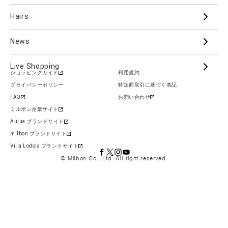
Hairs
PJOLI
LASSICAL
Mizulisse
DOOR
MIINCURL
elujuda
jemile fran
CRONNA
News
GRAND LINKAGE
PLARMIA
nigelle
Live Shopping
ショッピングガイド
利用規約
COLOR GADGET
im
ALANOUS
プライバシーポリシー
特定商取引に基づく表記
カテゴリーから
FAQ
お問い合わせ
Hair Care
Skin Care
Cosmetics
ミルボン企業サイト
Aujua ブランドサイト
Beauty Care
Styling
Supplement
milbon ブランドサイト
Villa Lodola ブランドサイト
© Milbon Co., Ltd. All right reserved.