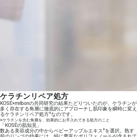
ケラチンリペア処方
KOSÉ×milbonの共同研究の結果たどりついたのが、ケラチンが
多く存在する角層に徹底的にアプローチし肌印象を瞬時に変え
※
るケラチンリペア処方
なのです。
※ケラチンを含む角層を、効果的にお手入れできる処方のこと
「KOSÉの肌知見」
※
数ある美容成分の中からベビーアップルエキス
を選択。熟す
前のリンゴの幼果には、特に豊富なポリフェノールが含まれて