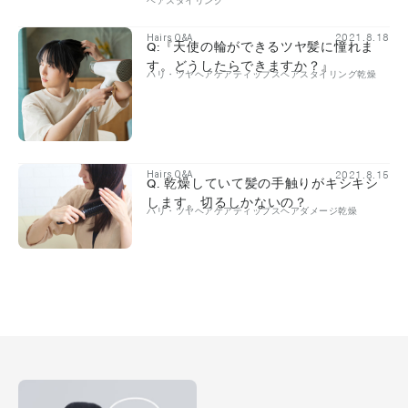
ヘアスタイリング
2021.8.18
Hairs Q&A
Q:『天使の輪ができるツヤ髪に憧れま
す。どうしたらできますか？』
ハリ・ツヤ
ヘアケアティップス
ヘアスタイリング
乾燥
2021.8.15
Hairs Q&A
Q. 乾燥していて髪の手触りがキシキシ
します。切るしかないの？
ハリ・ツヤ
ヘアケアティップス
ヘアダメージ
乾燥