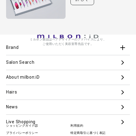
ミルボン製品はヘアデザイナーのアドバイスにより、
ご使用いただく美容室専売品です。
Brand
Salon Search
ブランド一覧を見る
ブランドから
About milbon:iD
Aujua
milbon
Villa Lodola
iMPREA
Hairs
PJOLI
LASSICAL
Mizulisse
DOOR
MIINCURL
elujuda
jemile fran
CRONNA
News
GRAND LINKAGE
PLARMIA
nigelle
Live Shopping
ショッピングガイド
利用規約
COLOR GADGET
im
ALANOUS
プライバシーポリシー
特定商取引に基づく表記