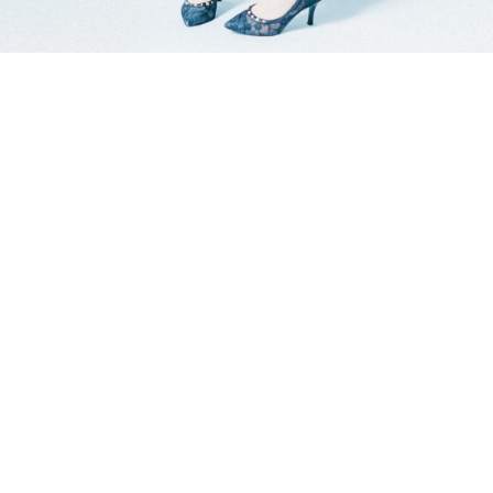
細い
普通
太い