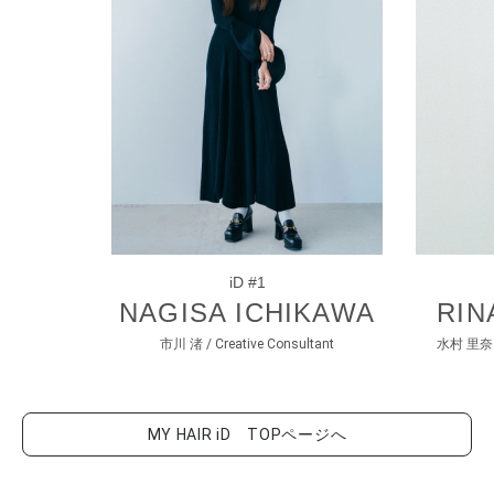
iD #1
NAGISA ICHIKAWA
RIN
市川 渚 / Creative Consultant
水村 里奈 / 
MY HAIR iD TOPページへ