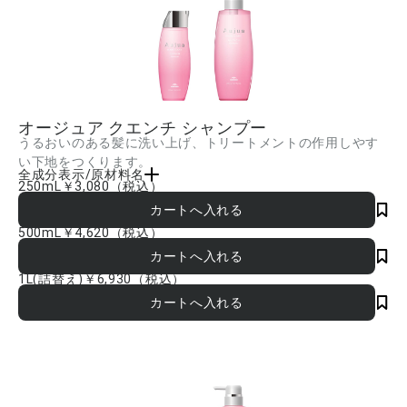
オージュア クエンチ シャンプー
うるおいのある髪に洗い上げ、トリートメントの作用しやす
い下地をつくります。
全成分表示/原材料名
250mL
￥3,080
（税込）
水、ラウレス硫酸Na、DPG、イソステアラミドプロピルベタイン、オレフィン(C14-
16)スルホン酸Na、ラウレス-6酢酸Na、コカミドプロピルベタイン、コカミドメチル
MEA、ジステアリン酸グリコール、塩化Na、イソノナン酸イソトリデシル、PEG-
500mL
￥4,620
（税込）
20、トレハロース、イソステアリン酸イソステアリル、スクワラン、ユキノシタエキ
ス、チューベロース多糖体、ココイルアルギニンエチルPCA、ポリクオタニウム-10、
ポリクオタニウム-52、PCAイソステアリン酸PEG-40水添ヒマシ油、ココイルイセチ
1L(詰替え)
￥6,930
（税込）
オン酸Na、ラウロイルアスパラギン酸Na、ラウレス-16、グリチルリチン酸2K、サク
シニルグリチルレチン酸2Na、リンゴ酸、BG、グリセリン、エタノール、水酸化Na、
メチルクロロイソチアゾリノン、メチルイソチアゾリノン、香料 ■成分内容は商品の
改良等により更新される場合があります。実際の成分は商品の表示をご覧ください。