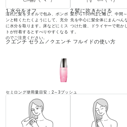
1.水分をオフ
2.髪に吹きかける
濡れた髪をタオルで包み、ポンポ
髪から15cmほど離し、中間
ンと軽くたたくようにして、充分
先を中心に髪全体にまんべん
に水分を取ります。床などにミス
つけた後、ドライヤーで乾か
トが付着するとすべりやすくなる
す。
のでご注意ください。
クエンチ セラム／クエンチ フルイドの使い方
セミロング使用量目安：2～3プッシュ