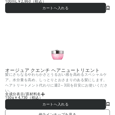
100mL
￥2,860
（税込）
水、シクロメチコン、ジメチコン、DPG、安息香酸アルキル(C12-15)、タマリンドガ
ム、セテス-150、ラウレス-2、ラウレス-9、イソノナン酸イソトリデシル、PEG-20、
トレハロース、ビサボロール、グルコシルヘスペリジン、イソステアリン酸イソステ
アリル、スクワラン、ヒドロキシエチルセルロース、クオタニウム-80、ステアルトリ
モニウムクロリド、ポリグリセリル-3ポリジメチルシロキシエチルジメチコン、アミ
ノプロピルジメチコン、アミノエチルアミノプロピルジメチコン、ジメチコノール、
(ジメチコン/ビニルジメチコン)クロスポリマー、乳酸、PG、フェノキシエタノール、
香料 ■成分内容は商品の改良等により更新される場合があります。実際の成分は商品
の表示をご覧ください。
オージュア クエンチ ヘアニュートリエント
髪にさらなるやわらかさとうるおい感を高めるスペシャルケ
ア。水分量を高め、しっとりとおさまりのある髪にします。
ヘアトリートメント代わりに週2～3回を目安にお使いくださ
い。
全成分表示/原材料名
150g
￥4,730
（税込）
水、ハチミツ、セタノール、シクロメチコン、セトリモニウムブロミド、ヒマワリ種
子油、テトラオクタン酸ペンタエリスリチル、ステアリルアルコール、ジメチコン、
エタノール、アミノエチルアミノプロピルジメチコン、アモジメチコン、イソノナン
酸イソトリデシル、PEG-20、トレハロース、イソステアリン酸イソステアリル、スク
他ラインナップを見る