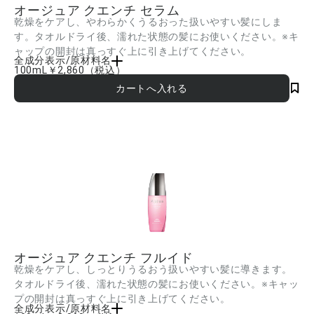
オージュア クエンチ セラム
乾燥をケアし、やわらかくうるおった扱いやすい髪にしま
す。タオルドライ後、濡れた状態の髪にお使いください。※キ
ャップの開封は真っすぐ上に引き上げてください。
全成分表示/原材料名
100mL
￥2,860
（税込）
シクロメチコン、ジメチコン、イソノナン酸イソトリデシル、PEG-20、トレハロー
ス、ビサボロール、グルコシルヘスペリジン、イソステアリン酸イソステアリル、ス
クワラン、安息香酸アルキル(C12-15)、ミネラルオイル、ラウリルベタイン、PPG-4
セテス-1、ジメチコノール、ポリグリセリル-3ポリジメチルシロキシエチルジメチコ
ン、香料、水 ■成分内容は商品の改良等により更新される場合があります。実際の成
分は商品の表示をご覧ください。
オージュア クエンチ フルイド
乾燥をケアし、しっとりうるおう扱いやすい髪に導きます。
タオルドライ後、濡れた状態の髪にお使いください。※キャッ
プの開封は真っすぐ上に引き上げてください。
全成分表示/原材料名