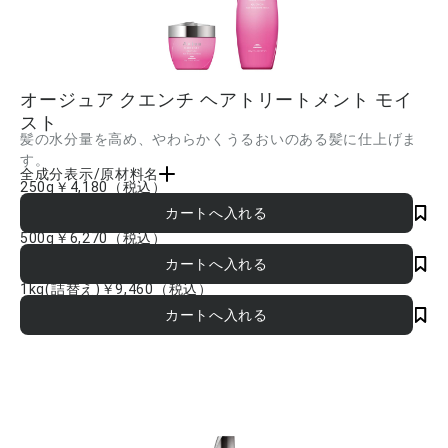
オージュア クエンチ ヘアトリートメント モイ
スト
髪の水分量を高め、やわらかくうるおいのある髪に仕上げま
す。
全成分表示/原材料名
250g
￥4,180
（税込）
水、ステアリルアルコール、ジメチコン、テトラオクタン酸ペンタエリスリチル、ア
モジメチコン、ステアリルトリモニウムブロミド、セタノール、イソプロパノール、
イソノナン酸イソトリデシル、PEG-20、トレハロース、イソステアリン酸イソステア
500g
￥6,270
（税込）
リル、スクワラン、ヒアルロン酸Na、アルギニン、グルタミン酸、ヒマワリ種子油、
ラノリン脂肪酸コレステリル、ジステアリン酸ポリグリセリル-10、ジステアリルジモ
ニウムクロリド、ジココジモニウムクロリド、ステアルトリモニウムクロリド、テト
1kg(詰替え)
￥9,460
（税込）
ラオレイン酸ソルベス-60、BHT、EDTA-2Na、メチルイソチアゾリノン、香料 ■成
分内容は商品の改良等により更新される場合があります。実際の成分は商品の表示を
ご覧ください。