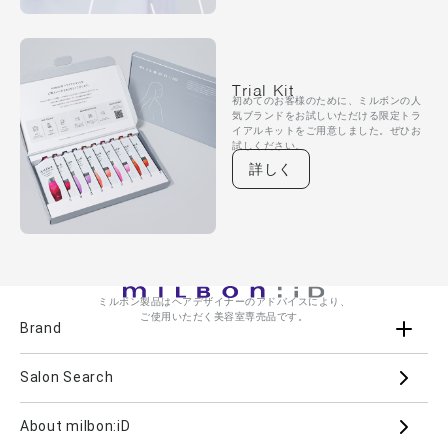
Trial Kit
初めてのお客様のために、ミルボンの人
気ブランドをお試しいただける限定トラ
イアルキットをご用意しました。ぜひお
試しください。
詳しく
ミルボン製品はヘアデザイナーのアドバイスにより、
ご使用いただく美容室専売品です。
Brand
Salon Search
ブランド一覧を見る
ブランドから
About milbon:iD
Aujua
milbon
Villa Lodola
iMPREA