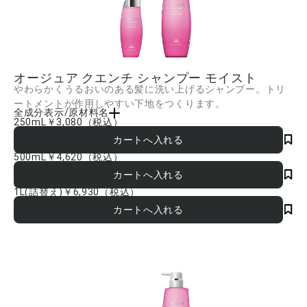
オージュア クエンチ シャンプー モイスト
やわらかくうるおいのある髪に洗い上げるシャンプー。トリ
ートメントが作用しやすい下地をつくります。
全成分表示/原材料名
250mL
￥3,080
（税込）
水、ラウレス硫酸Na、DPG、イソステアラミドプロピルベタイン、オレフィン(C14-
16)スルホン酸Na、ラウレス-6酢酸Na、コカミドプロピルベタイン、コカミドメチル
MEA、ジステアリン酸グリコール、塩化Na、イソノナン酸イソトリデシル、PEG-
500mL
￥4,620
（税込）
20、トレハロース、イソステアリン酸イソステアリル、スクワラン、ユキノシタエキ
ス、チューベロース多糖体、ポリクオタニウム-10、ポリクオタニウム-52、PCAイソ
ステアリン酸PEG-40水添ヒマシ油、ココイルイセチオン酸Na、ラウロイルアスパラ
1L(詰替え)
￥6,930
（税込）
ギン酸Na、ラウレス-16、グリチルリチン酸2K、サクシニルグリチルレチン酸2Na、
リンゴ酸、グリセリン、BG、エタノール、水酸化Na、メチルクロロイソチアゾリノ
ン、メチルイソチアゾリノン、香料 ■成分内容は商品の改良等により更新される場合
があります。実際の成分は商品の表示をご覧ください。