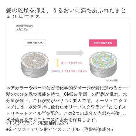
髪の乾燥を抑え、うるおいに満ちあふれたまと
まりを与える
ヘアカラーやパーマなどで化学的ダメージが髪に加わると、
髪の水分を保つ機能を持つ「CMC皮脂層」の配列が乱れ、水
分量が低下。これが髪がパサつく要因です。オージュア クエ
※1
ンチには、水分保持に優れたオリーブスクワラン
とモイス
※2
トリキッドオイル
を配合。この2つの成分が内部を補修し、
水分蒸発を防ぐことで髪の水分を保持します。
※1 スクワラン（毛髪補修成分）
※2 イソステアリン酸イソステアリル（毛髪補修成分）