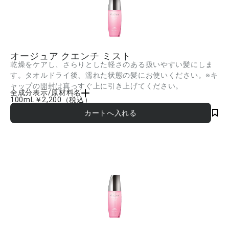
オージュア クエンチ ミスト
乾燥をケアし、さらりとした軽さのある扱いやすい髪にしま
す。タオルドライ後、濡れた状態の髪にお使いください。※キ
ャップの開封は真っすぐ上に引き上げてください。
全成分表示/原材料名
100mL
￥2,200
（税込）
水、BG、エタノール、ジメチコノール、イソノナン酸イソトリデシル、PEG-20、ト
レハロース、ビサボロール、グルコシルヘスペリジン、イソステアリン酸イソステア
リル、スクワラン、グリコシルトレハロース、加水分解水添デンプン、水酸化レシチ
ン、PCA、PCA-Na、乳酸Na、アルギニン、アスパラギン酸、グリシン、アラニン、
セリン、バリン、プロリン、トレオニン、イソロイシン、ヒスチジン、フェニルアラ
ニン、ラウレス硫酸Na、ラウリル硫酸Na、セテス-10、PPG-6デシルテトラデセ
ス-30、硫酸Na、乳酸、グリセリン、フェノキシエタノール、香料 ■成分内容は商品
の改良等により更新される場合があります。実際の成分は商品の表示をご覧くださ
い。