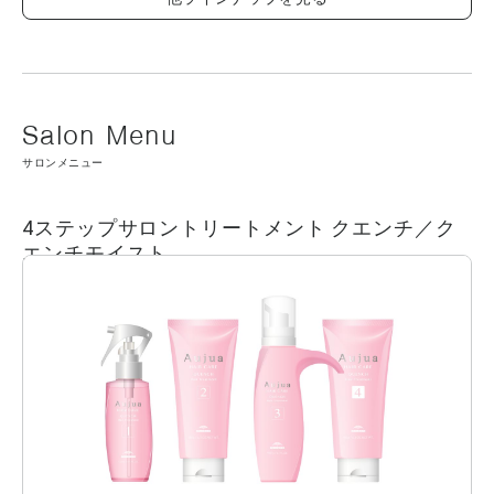
ワラン、クオタニウム-33、ヒアルロン酸Na、リン酸トリセチル、ジステアリン酸ス
クロース、ジココジモニウムクロリド、ステアルトリモニウムクロリド、BG、BHT、
EDTA-2Na、フェノキシエタノール、香料、カンゾウ根エキス ■成分内容は商品の改
良等により更新される場合があります。実際の成分は商品の表示をご覧ください。
サロンメニュー
4ステップサロントリートメント クエンチ／ク
エンチモイスト