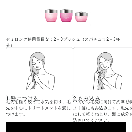
セミロング使用量目安：2～3プッシュ（スパチュラ2～3杯
分）
1.髪につける
2.もみ込み
毛先を軽く絞って水気を切り、毛
中間から毛先に向けて約30秒
先を中心にトリートメントを髪に
よく髪にもみ込みます。毛先
つけます。
にして軽くねじり、髪に成分
透させてください。