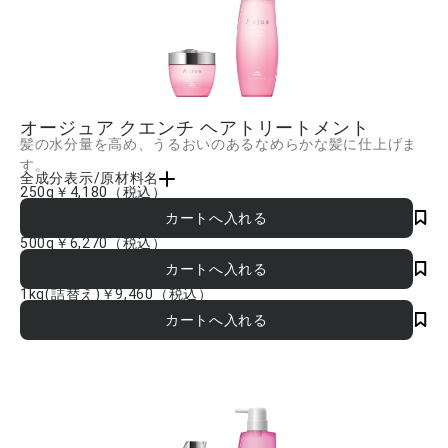
オージュア クエンチ ヘアトリートメント
髪の水分量を高め、うるおいのあるなめらかな髪に仕上げま
す。
全成分表示/原材料名
250g
￥4,180
（税込）
水、ジメチコン、セタノール、ステアリルトリモニウムブロミド、テトラオクタン酸
ペンタエリスリチル、ステアリルアルコール、アモジメチコン、イソプロパノール、
イソノナン酸イソトリデシル、PEG-20、トレハロース、イソステアリン酸イソステア
500g
￥6,270
（税込）
リル、スクワラン、ヒマワリ種子油、ユキノシタエキス、ラノリン脂肪酸コレステリ
ル、クオタニウム-33、ジココジモニウムクロリド、ステアルトリモニウムクロリド、
BG、BHT、エチドロン酸、フェノキシエタノール、香料 ■成分内容は商品の改良等
1kg(詰替え)
￥9,460
（税込）
により更新される場合があります。実際の成分は商品の表示をご覧ください。