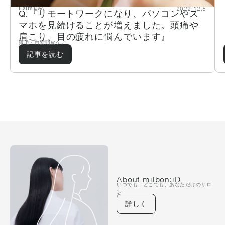
2022.12.5
Hairs Q&A
Q:『リモートワークになり、パソコンやス
マホを見続けることが増えました。頭痛や
肩こり、目の疲れに悩んでいます』
薄毛・白髪
頭皮ケア
記事を読む
About milbon:iD
いつでも、どこでも、あなただけのサロ
ン
詳しく