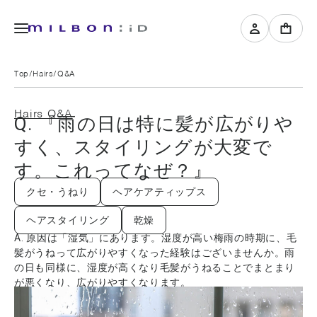
Top
Hairs
Q&A
Hairs Q&A
Q. 『雨の日は特に髪が広がりや
すく、スタイリングが大変で
す。これってなぜ？』
クセ・うねり
ヘアケアティップス
ヘアスタイリング
乾燥
A. 原因は「湿気」にあります。湿度が高い梅雨の時期に、毛
髪がうねって広がりやすくなった経験はございませんか。雨
の日も同様に、湿度が高くなり毛髪がうねることでまとまり
が悪くなり、広がりやすくなります。